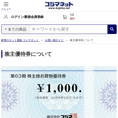
メニュー
0
点
ログイン/新規会員登録
0
円
全ての商品
家電のネット通販 コジマネット
お買い物ガイド
株主優待券について
株主優待券について