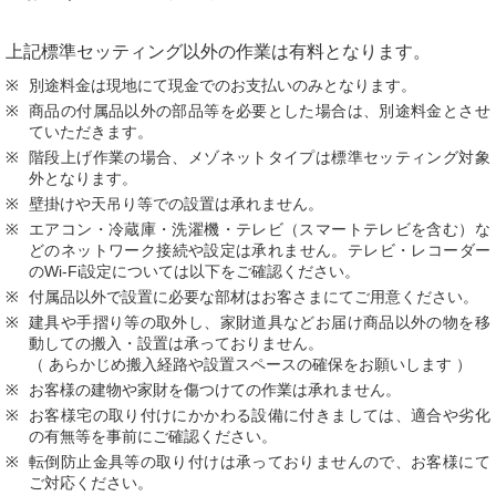
上記標準セッティング以外の作業は有料となります。
別途料金は現地にて現金でのお支払いのみとなります。
商品の付属品以外の部品等を必要とした場合は、別途料金とさせ
ていただきます。
階段上げ作業の場合、メゾネットタイプは標準セッティング対象
外となります。
壁掛けや天吊り等での設置は承れません。
エアコン・冷蔵庫・洗濯機・テレビ（スマートテレビを含む）な
どのネットワーク接続や設定は承れません。テレビ・レコーダー
のWi-Fi設定については以下をご確認ください。
付属品以外で設置に必要な部材はお客さまにてご用意ください。
建具や手摺り等の取外し、家財道具などお届け商品以外の物を移
動しての搬入・設置は承っておりません。
（ あらかじめ搬入経路や設置スペースの確保をお願いします ）
お客様の建物や家財を傷つけての作業は承れません。
お客様宅の取り付けにかかわる設備に付きましては、適合や劣化
の有無等を事前にご確認ください。
転倒防止金具等の取り付けは承っておりませんので、お客様にて
ご対応ください。