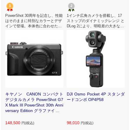
1
2
PowerShot 30周年を記念し、性能
1インチ広角カメラを搭載し、17
と
はそのままに特別なカラーとデザ
ストップのダイナミックレンジ と
シ
インで登場。本体色に合わせたカ
DLog 2により、明暗差の大きなシ
し
メラケースとネックストラップを
ーンでも豊かな階調表現を実現し
セットにした数量限定モデル。
ます。
ン
キヤノン CANON コンパクト
DJI Osmo Pocket 4P スタンダ
デジタルカメラ PowerShot G7
ードコンボ OP4P58
X Mark III PowerShot 30th Anni
versary Edition グラファイト P
SG7XMARK3PS30TH
148,500
98,010
円(税込)
円(税込)