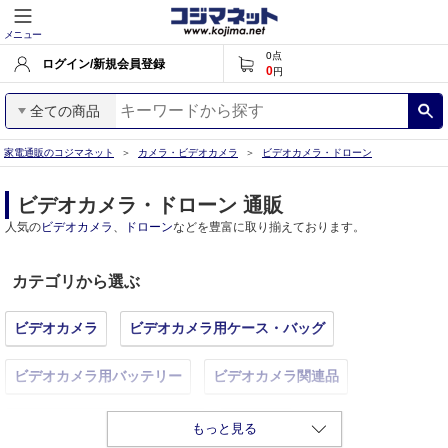
メニュー
0
点
ログイン/新規会員登録
0
円
全ての商品
家電通販のコジマネット
カメラ・ビデオカメラ
ビデオカメラ・ドローン
ビデオカメラ・ドローン 通販
人気の
ビデオカメラ
、
ドローン
などを豊富に取り揃えております。
カテゴリから選ぶ
ビデオカメラ
ビデオカメラ用ケース・バッグ
ビデオカメラ用バッテリー
ビデオカメラ関連品
ビデオカメラ用テープ・DVD
ドローン
もっと見る