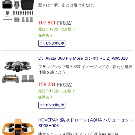
驚きは一瞬。あとは飛ばすだけ。
107,811
円(税込)
最短 8/12(水) にお届け
在庫あり
ラッピング承り中
DJI Avata 360 Fly More コンボ( RC 2) WA5310
フラッグシップ級の360°イメージングで、新たな飛行
体験を感じよう。
158,231
円(税込)
最短 8/12(水) にお届け
在庫あり
ラッピング承り中
HOVERAir (防水ドローン) AQUA バリューセット
SP08H006
防水ドローン AI飛行カメラ HOVERAir AQUA