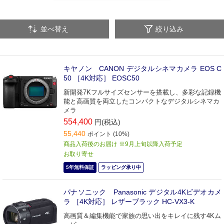
ドローン用アクセサリー
並べ替え
絞り込み
キヤノン CANON デジタルシネマカメラ EOS C
50 ［4K対応］ EOSC50
新開発7Kフルサイズセンサーを搭載し、多彩な記録機
能と高画質を両立したコンパクトなデジタルシネマカ
メラ
554,400
円(税込)
55,440
ポイント (10%)
商品入荷後のお届け ※9月上旬以降入荷予定
お取り寄せ
5年無料保証
ラッピング承り中
パナソニック Panasonic デジタル4Kビデオカメ
ラ ［4K対応］ レザーブラック HC-VX3-K
高画質＆編集機能で家族の思い出をキレイに残す4Kム