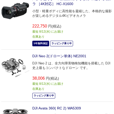
ラ ［4K対応］ HC-X1600
小型・軽量ボディに高性能を凝縮した、本格的な撮影
が楽しめるデジタル4Kビデオカメラ
222,750
円(税込)
最短 8/12(水) にお届け
在庫あり
5年無料保証
ラッピング承り中
DJI Neo 2(ドローン単体) NE2001
DJI Neo 2 は、全方向障害物検知機能を搭載した DJI
史上最もコンパクトなドローン です。
38,006
円(税込)
最短 8/12(水) にお届け
在庫あり
ラッピング承り中
DJI Avata 360( RC 2) WA5309