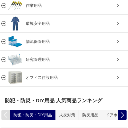
作業用品
環境安全用品
物流保管用品
研究管理用品
オフィス住設用品
防犯・防災・DIY用品 人気商品ランキング
防犯・防災・DIY用品
火災対策
防災用品
ドアホン・