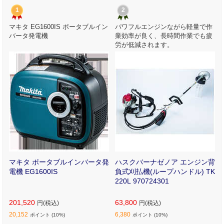
1
2
由
マキタ EG1600IS ポータブルイン
パワフルエンジンながら軽量で作
バータ発電機
業効率が良く、長時間作業でも疲
労が低減されます。
P
マキタ ポータブルインバータ発
ハスクバーナゼノア エンジン背
電機 EG1600IS
負式刈払機(ループハンドル) TK
220L 970724301
201,520
63,800
円(税込)
円(税込)
20,152
6,380
ポイント
(10%)
ポイント
(10%)