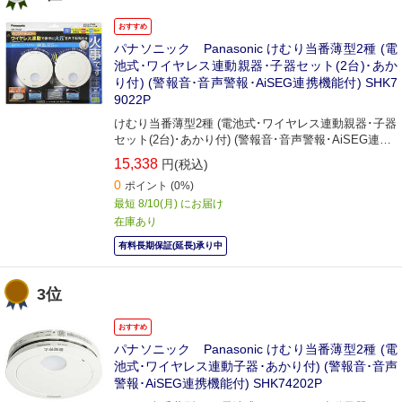
おすすめ
パナソニック Panasonic けむり当番薄型2種 (電
池式･ワイヤレス連動親器･子器セット(2台)･あか
り付) (警報音･音声警報･AiSEG連携機能付) SHK7
9022P
けむり当番薄型2種 (電池式･ワイヤレス連動親器･子器
セット(2台)･あかり付) (警報音･音声警報･AiSEG連携
機能付)(ブリスタパック)
15,338
円(税込)
0
ポイント
(0%)
最短 8/10(月) にお届け
在庫あり
有料長期保証(延長)承り中
3位
おすすめ
パナソニック Panasonic けむり当番薄型2種 (電
池式･ワイヤレス連動子器･あかり付) (警報音･音声
警報･AiSEG連携機能付) SHK74202P