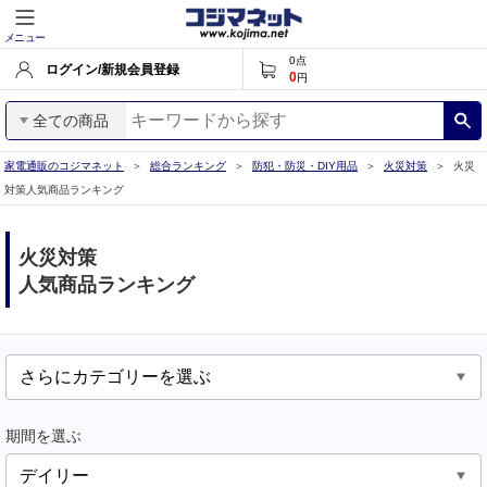
メニュー
0
点
ログイン/新規会員登録
0
円
全ての商品
家電通販のコジマネット
総合ランキング
防犯・防災・DIY用品
火災対策
火災
対策人気商品ランキング
火災対策
人気商品ランキング
期間を選ぶ