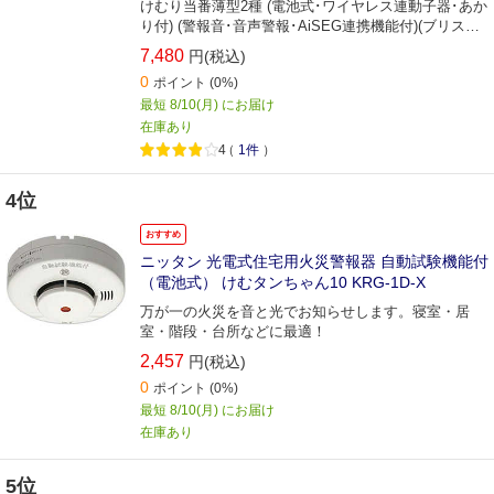
けむり当番薄型2種 (電池式･ワイヤレス連動子器･あか
り付) (警報音･音声警報･AiSEG連携機能付)(ブリスタ
パック)
7,480
円(税込)
0
ポイント
(0%)
最短 8/10(月) にお届け
在庫あり
4
（
1件
）
4位
おすすめ
ニッタン 光電式住宅用火災警報器 自動試験機能付
（電池式） けむタンちゃん10 KRG-1D-X
万が一の火災を音と光でお知らせします。寝室・居
室・階段・台所などに最適！
2,457
円(税込)
0
ポイント
(0%)
最短 8/10(月) にお届け
在庫あり
5位