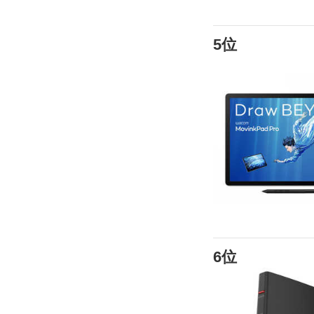
5位
6位