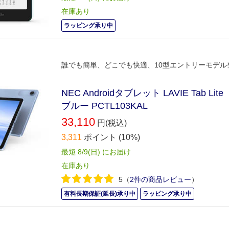
在庫あり
ラッピング承り中
誰でも簡単、どこでも快適、10型エントリーモデル
NEC Androidタブレット LAVIE Tab Li
ブルー PCTL103KAL
33,110
円(税込)
3,311
ポイント
(10%)
最短 8/9(日) にお届け
在庫あり
5
（
2件の商品レビュー
）
有料長期保証(延長)承り中
ラッピング承り中