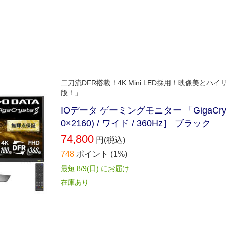
二刀流DFR搭載！4K Mini LED採用！映像美
版！」
IOデータ ゲーミングモニター 「GigaCrysta
0×2160) / ワイド / 360Hz］ ブラック
74,800
円(税込)
748
ポイント
(1%)
最短 8/9(日) にお届け
在庫あり