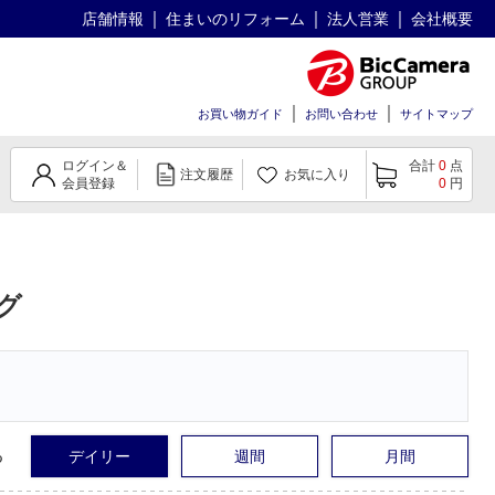
店舗情報
住まいのリフォーム
法人営業
会社概要
お買い物ガイド
お問い合わせ
サイトマップ
ログイン＆
合計
0
点
注文履歴
お気に入り
会員登録
0
円
グ
る
デイリー
週間
月間