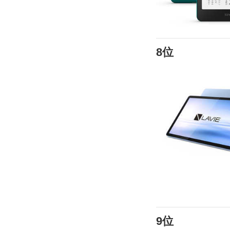
8位
9位