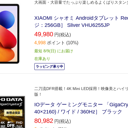
大画面・大容量でたっぷり楽しめるよくばりスタン
XIAOMI シャオミ Androidタブレット Red
ジ：256GB］ Sliver VHU6255JP
49,980
円(税込)
4,998
ポイント
(10%)
最短 8/9(日) にお届け
在庫あり
ラッピング承り中
二刀流DFR搭載！4K Mini LED採用！映像美
版！
IOデータ ゲーミングモニター 「GigaCrysta
40×2160) / ワイド / 360Hz］ ブラック
80,982
円(税込)