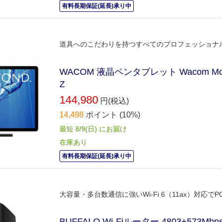
有料長期保証(延長)承り中
道具へのこだわりを持つすべてのプロフェッショナルに、期待
WACOM 液晶ペンタブレット Wacom Movi
Z
144,980
円(税込)
14,498
ポイント
(10%)
最短 8/9(日) にお届け
在庫あり
有料長期保証(延長)承り中
大容量・多台数通信に強いWi-Fi 6（11ax）対
BUFFALO Wi-Fiルーター 4803+573