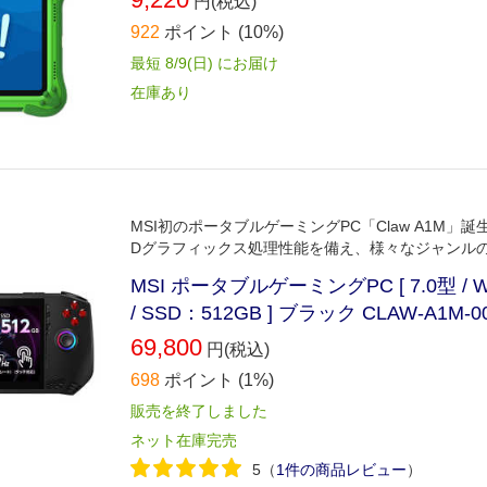
円(税込)
922
ポイント
(10%)
最短 8/9(日) にお届け
在庫あり
MSI初のポータブルゲーミングPC「Claw A1M」誕生
Dグラフィックス処理性能を備え、様々なジャンルの
MSI ポータブルゲーミングPC [ 7.0型 / Windo
/ SSD：512GB ] ブラック CLAW-A1M-0
69,800
円(税込)
698
ポイント
(1%)
販売を終了しました
ネット在庫完売
5
（
1件の商品レビュー
）