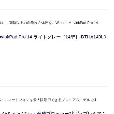
以上の創作没入体験を。Wacom MovinkPad Pro 14
nkPad Pro 14 ライトグレー［14型］ DTHA140L0
応でPC・スマートフォンを最大限活用できるプレミアムモデルです
Mbps AirStation(ネット脅威ブロッカー2対応･プレミアム