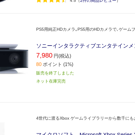
4.5
（
2件の商品レビュー
）
PS5用純正HDカメラ｡PS5用のHDカメラで､ゲー
ソニーインタラクティブエンタテインメン
7,980
円(税込)
80
ポイント
(1%)
販売を終了しました
ネット在庫完売
4世代に渡るXbox ゲームライブラリーから数千
マイクロソフト Microsoft Xbox Series 