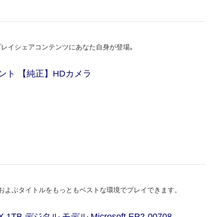
ムプレイシェアコンテンツにあなた自身が登場｡
ト 【純正】HDカメラ
にもおよぶタイトルをもっともベストな環境でプレイできます。
X 1TB デジタル モデル Microsoft EP2-00708