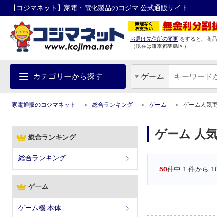
【コジマネット】家電・電化製品のコジマ 公式通販サイト
お届け先住所の変更
をすると、商品
（現在は
東京都
豊島区
）
カテゴリーから探す
ゲーム
家電通販のコジマネット
総合ランキング
ゲーム
ゲーム人気
ゲーム 人
総合ランキング
総合ランキング
50
件中
1
件から
1
ゲーム
ゲーム機 本体