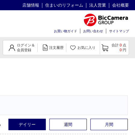
店舗情報
住まいのリフォーム
法人営業
会社概要
お買い物ガイド
お問い合わせ
サイトマップ
ログイン＆
合計
0
点
注文履歴
お気に入り
会員登録
0
円
る
デイリー
週間
月間