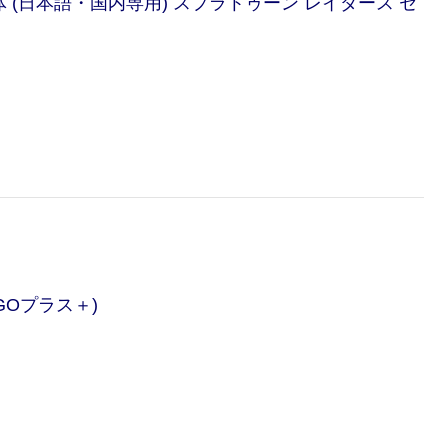
ch 2 本体 (日本語・国内専用) スプラトゥーン レイダース セ
ンGOプラス＋)