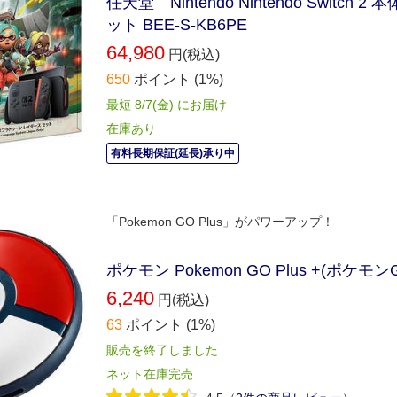
任天堂 Nintendo Nintendo Swit
ット BEE-S-KB6PE
64,980
円(税込)
650
ポイント
(1%)
最短 8/7(金) にお届け
在庫あり
有料長期保証(延長)承り中
「Pokemon GO Plus」がパワーアップ！
ポケモン Pokemon GO Plus +(ポケモ
6,240
円(税込)
63
ポイント
(1%)
販売を終了しました
ネット在庫完売