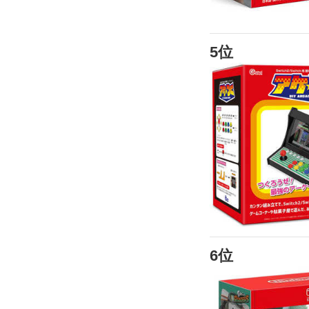
5位
6位