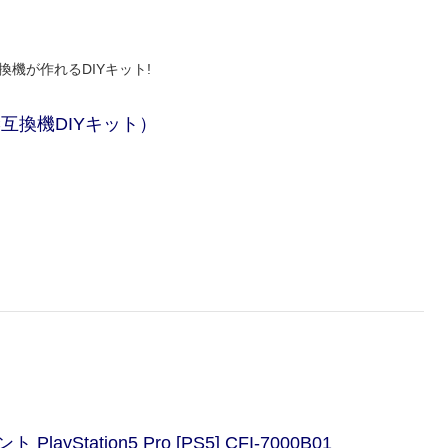
機が作れるDIYキット!
互換機DIYキット）
ation5 Pro [PS5] CFI-7000B01