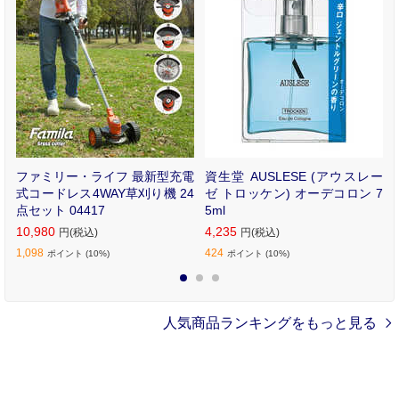
本
ファミリー・ライフ 最新型充電
資生堂 AUSLESE (アウスレー
式コードレス4WAY草刈り機 24
ゼ トロッケン) オーデコロン 7
点セット 04417
5ml
10,980
4,235
円(税込)
円(税込)
1,098
424
ポイント
(10%)
ポイント
(10%)
1
2
3
人気商品ランキングをもっと見る