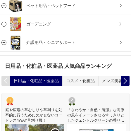
ペット用品・ペットフード
ガーデニング
介護用品・シニアサポート
日用品・化粧品・医薬品 人気商品ランキング
日用品・化粧品・医薬品
コスメ・化粧品
メンズ美容
1
2
キ
庭や広場の草むしりや草刈りを効
「さわやか・自然・清潔」な高原
率的に行うために欠かせないコー
の風をイメージさせるすっきりと
ドレス4WAY草刈り機！
したジェントルグリーンの香りで
す。