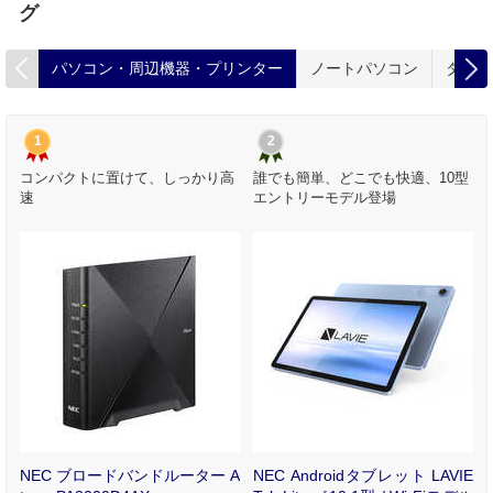
グ
パソコン・周辺機器・プリンター
ノートパソコン
タブレ
1
2
め
コンパクトに置けて、しっかり高
誰でも簡単、どこでも快適、10型
ッ
速
エントリーモデル登場
ブ
NEC ブロードバンドルーター A
NEC Androidタブレット LAVIE