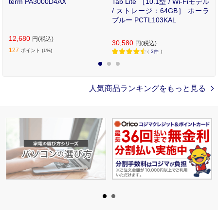
2
term PA3000D4AX
Tab Lite ［10.1型 / Wi-Fiモデル
ー
/ ストレージ：64GB］ ポーラ
e
ブルー PCTL103KAL
12,680
円(税込)
30,580
円(税込)
127
ポイント
(1%)
（
3
件
）
1
2
3
人気商品ランキングをもっと見る