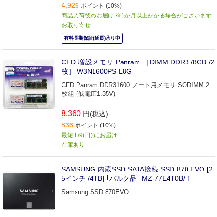
4,926
ポイント (10%)
商品入荷後のお届け ※1か月以上かかる場合がございます
お取り寄せ
有料長期保証(延長)承り中
CFD 増設メモリ Panram ［DIMM DDR3 /8GB /2
枚］ W3N1600PS-L8G
CFD Panram DDR31600 ノート用メモリ SODIMM 2
枚組 (低電圧1.35V)
8,360
円(税込)
836
ポイント (10%)
最短 8/9(日) にお届け
在庫あり
SAMSUNG 内蔵SSD SATA接続 SSD 870 EVO [2.
5インチ /4TB] ｢バルク品｣ MZ-77E4T0B/IT
Samsung SSD 870EVO