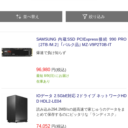
光学メディアドライブ
USBグッズ
ベアボーン
並べ替え
絞り込み
取付部品
その他（PCパーツ・関連品）
SAMSUNG 内蔵SSD PCIExpress接続 990 PRO
［2TB /M.2］｢バルク品｣ MZ-V9P2T0B-IT
爆速で負け知らず
96,980
円(税込)
最短 8/9(日) にお届け
在庫あり
IOデータ 2.5GbE対応 2ドライブ ネットワークHD
D HDL2-LE04
読み込み294.2MB/sの超高速で家じゅうのデータをま
とめて保存するのにピッタリな「ランディスク」
74,052
円(税込)