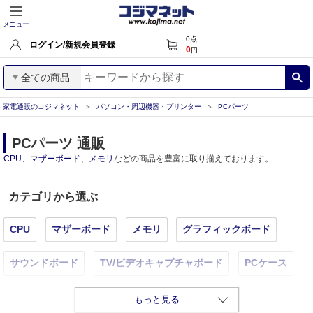
メニュー
0
点
ログイン/新規会員登録
0
円
全ての商品
家電通販のコジマネット
パソコン・周辺機器・プリンター
PCパーツ
PCパーツ 通販
CPU
、
マザーボード
、
メモリ
などの商品を豊富に取り揃えております。
カテゴリから選ぶ
CPU
マザーボード
メモリ
グラフィックボード
サウンドボード
TV/ビデオキャプチャボード
PCケース
PC電源
冷却装置
HDD・SSD・NAS
PCスピーカー
もっと見る