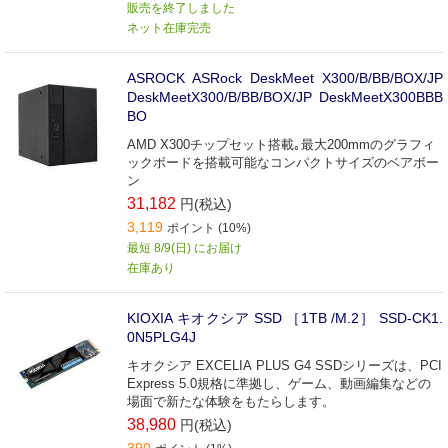
販売を終了しました
ネット在庫完売
ASROCK ASRock DeskMeet X300/B/BB/BOX/JP
DeskMeetX300/B/BB/BOX/JP DeskMeetX300BBB
BO
AMD X300チップセット搭載｡最大200mmのグラフィ
ックボードを搭載可能なコンパクトサイズのベアボー
ン
31,182
円(税込)
3,119
ポイント (10%)
最短 8/9(日) にお届け
在庫あり
KIOXIA キオクシア SSD ［1TB /M.2］ SSD-CK1.
0N5PLG4J
キオクシア EXCELIA PLUS G4 SSDシリーズは、PCI
Express 5.0規格に準拠し、ゲーム、動画編集などの
場面で新たな体験をもたらします。
38,980
円(税込)
390