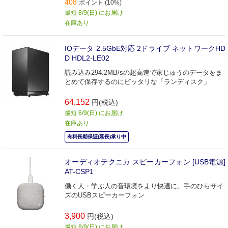
408
ポイント (10%)
最短 8/9(日) にお届け
在庫あり
IOデータ 2.5GbE対応 2ドライブ ネットワークHD
D HDL2-LE02
読み込み294.2MB/sの超高速で家じゅうのデータをま
とめて保存するのにピッタリな「ランディスク」
64,152
円(税込)
最短 8/9(日) にお届け
在庫あり
有料長期保証(延長)承り中
オーディオテクニカ スピーカーフォン [USB電源]
AT-CSP1
働く人・学ぶ人の音環境をより快適に。手のひらサイ
ズのUSBスピーカーフォン
3,900
円(税込)
最短 8/9(日) にお届け