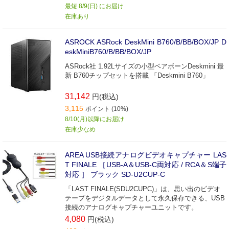
最短 8/9(日) にお届け
在庫あり
ASROCK ASRock DeskMini B760/B/BB/BOX/JP D
eskMiniB760/B/BB/BOX/JP
ASRock社 1.92Lサイズの小型ベアボーンDeskmini 最
新 B760チップセットを搭載 「Deskmini B760」
31,142
円(税込)
3,115
ポイント (10%)
8/10(月)以降にお届け
在庫少なめ
AREA USB接続アナログビデオキャプチャー LAS
T FINALE ［USB-A＆USB-C両対応 / RCA＆S端子
対応 ］ ブラック SD-U2CUP-C
「LAST FINALE(SDU2CUPC)」は、思い出のビデオ
テープをデジタルデータとして永久保存できる、USB
接続のアナログキャプチャーユニットです。
4,080
円(税込)