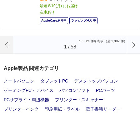
最短 8/10(月) にお届け
在庫あり
AppleCare承り中
ラッピング承り中
前のページへ
1
〜
24
件を表示 （全
1,387
件）
1
/
58
Apple製品 関連カテゴリ
ノートパソコン
タブレットPC
デスクトップパソコン
ゲーミングPC・デバイス
パソコンソフト
PCパーツ
PCサプライ・周辺機器
プリンター・スキャナー
プリンターインク
印刷用紙・ラベル
電子書籍リーダー