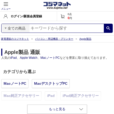
メニュー
0
点
ログイン/新規会員登録
0
円
全ての商品
家電通販のコジマネット
パソコン・周辺機器・プリンター
Apple製品
Apple製品 通販
人気の
iPad
、
Apple Watch
、
MacノートPC
などを豊富に取り揃えております。
カテゴリから選ぶ
MacノートPC
MacデスクトップPC
Mac純正アクセサリー
iPad
iPad純正アクセサリー
Apple Watch
Apple Watch純正アクセサリー
AirPods
もっと見る