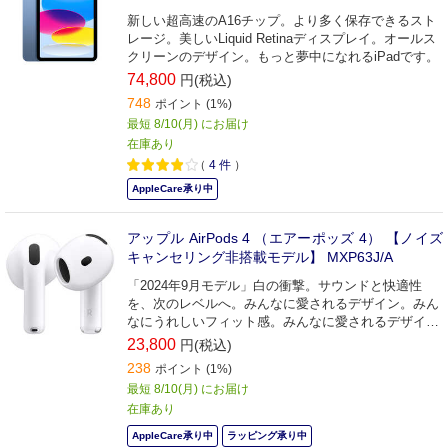
新しい超高速のA16チップ。より多く保存できるスト
レージ。美しいLiquid Retinaディスプレイ。オールス
クリーンのデザイン。もっと夢中になれるiPadです。
74,800
円(税込)
748
ポイント (1%)
最短 8/10(月) にお届け
在庫あり
（
4
件
）
AppleCare承り中
アップル AirPods 4 （エアーポッズ 4） 【ノイズ
キャンセリング非搭載モデル】 MXP63J/A
「2024年9月モデル」白の衝撃。サウンドと快適性
を、次のレベルへ。みんなに愛されるデザイン。みん
なにうれしいフィット感。みんなに愛されるデザイ
ン。驚くようなサウンド。
23,800
円(税込)
238
ポイント (1%)
最短 8/10(月) にお届け
在庫あり
AppleCare承り中
ラッピング承り中