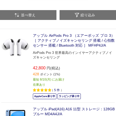
iPod
iPod用純正アクセサリー
その他Apple製品
並べ替え
絞り込み
アップル AirPods Pro 3 （エアーポッズ プロ 3）
［ アクティブノイズキャンセリング 搭載 / 心拍数
センサー 搭載 / Bluetooth 対応 ］ MFHP4J/A
AirPods Pro 3 世界最高のインイヤーアクティブノイ
ズキャンセリング
42,800
円(税込)
428
ポイント (1%)
最短 8/10(月) にお届け
在庫あり
（
5
件
）
AppleCare承り中
ラッピング承り中
アップル iPad(A16) A16 11型 ストレージ：128GB
ブルー MD4A4J/A