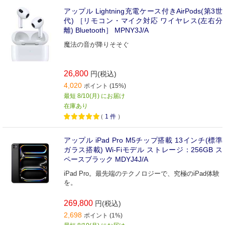
アップル Lightning充電ケース付きAirPods(第3世
代) ［リモコン・マイク対応 ワイヤレス(左右分
離) Bluetooth］ MPNY3J/A
魔法の音が降りそそぐ
26,800
円(税込)
4,020
ポイント (15%)
最短 8/10(月) にお届け
在庫あり
（
1
件
）
アップル iPad Pro M5チップ搭載 13インチ(標準
ガラス搭載) Wi-Fiモデル ストレージ：256GB ス
ペースブラック MDYJ4J/A
iPad Pro。最先端のテクノロジーで、究極のiPad体験
を。
269,800
円(税込)
2,698
ポイント (1%)