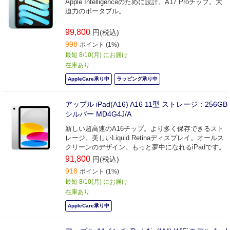
Apple Intelligenceのために設計。A17 Proチップ。大
迫力のポータブル。
99,800
円(税込)
998
ポイント (1%)
最短 8/10(月) にお届け
在庫あり
AppleCare承り中
ラッピング承り中
アップル iPad(A16) A16 11型 ストレージ：256GB
シルバー MD4G4J/A
新しい超高速のA16チップ。より多く保存できるスト
レージ。美しいLiquid Retinaディスプレイ。オールス
クリーンのデザイン。もっと夢中になれるiPadです。
91,800
円(税込)
918
ポイント (1%)
最短 8/10(月) にお届け
在庫あり
AppleCare承り中