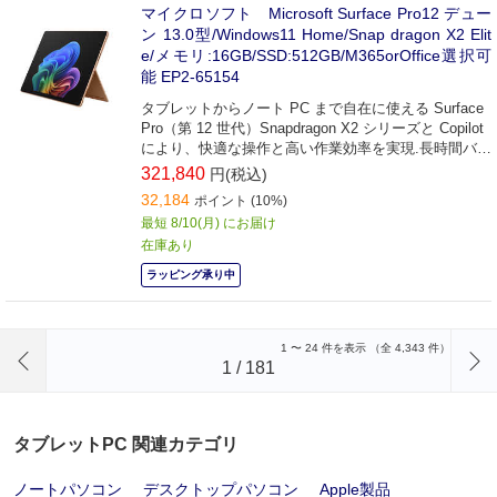
マイクロソフト Microsoft Surface Pro12 デュー
ン 13.0型/Windows11 Home/Snap dragon X2 Elit
e/メモリ:16GB/SSD:512GB/M365orOffice選択可
能 EP2-65154
タブレットからノート PC まで自在に使える Surface
Pro（第 12 世代）Snapdragon X2 シリーズと Copilot
により、快適な操作と高い作業効率を実現.長時間バッ
テリーで外出先でも安心です。
321,840
円(税込)
32,184
ポイント (10%)
最短 8/10(月) にお届け
在庫あり
ラッピング承り中
前のページへ
1
〜
24
件を表示 （全
4,343
件）
1
/
181
タブレットPC 関連カテゴリ
ノートパソコン
デスクトップパソコン
Apple製品