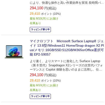
により、快適な操作と高い作業効率を実現.長時間バッ
テリーで外出先でも安心です。
294,100
円(税込)
29,410
ポイント (10%)
最短 8/10(月) にお届け
在庫あり
ラッピング承り中
マイクロソフト Microsoft Surface Laptop8 ジェ
イド 13.8型/Windows11 Home/Snap dragon X2 Pl
us/メモリ:16GB/SSD:512GB/M365orOffice選択可
能 EP2-59057
より速く、よりスマートに進化した Surface Laptop
（第 8 世代）Snapdragon X2シリーズの次世代パフォ
ーマンスと Copilot 体験を思いのままに活用し、仕事
も、遊びも、創作も一日中スマートに楽しめます。
294,100
円(税込)
29,410
ポイント (10%)
最短 8/10(月) にお届け
在庫あり
ラッピング承り中