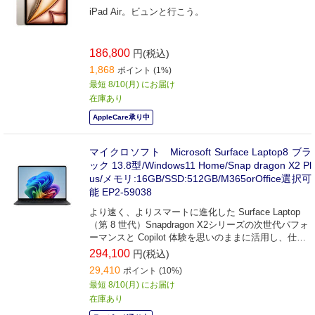
iPad Air。ビュンと行こう。
186,800
円(税込)
1,868
ポイント (1%)
最短 8/10(月) にお届け
在庫あり
AppleCare承り中
マイクロソフト Microsoft Surface Laptop8 ブラ
ック 13.8型/Windows11 Home/Snap dragon X2 Pl
us/メモリ:16GB/SSD:512GB/M365orOffice選択可
能 EP2-59038
より速く、よりスマートに進化した Surface Laptop
（第 8 世代）Snapdragon X2シリーズの次世代パフォ
ーマンスと Copilot 体験を思いのままに活用し、仕事
も、遊びも、創作も一日中スマートに楽しめます。
294,100
円(税込)
29,410
ポイント (10%)
最短 8/10(月) にお届け
在庫あり