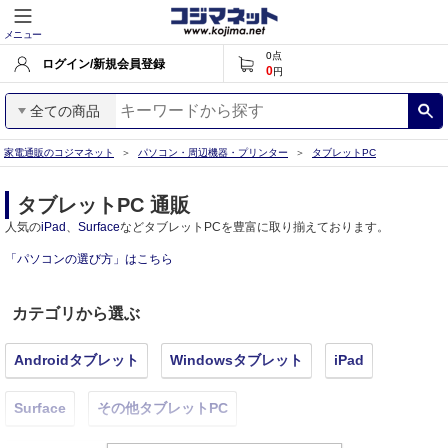
メニュー
0
点
ログイン/新規会員登録
0
円
全ての商品
家電通販のコジマネット
パソコン・周辺機器・プリンター
タブレットPC
タブレットPC 通販
人気の
iPad
、
Surface
などタブレットPCを豊富に取り揃えております。
「パソコンの選び方」はこちら
カテゴリから選ぶ
Androidタブレット
Windowsタブレット
iPad
Surface
その他タブレットPC