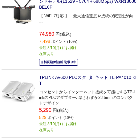
ンドモデル(11529＋5764＋688Mbps) WXR18000
BE10P
【 WiFi 7対応 】 最大通信速度や接続の安定性が向
上
74,980
円(税込)
7,498
ポイント (10%)
最短 8/10(月) にお届け
在庫あり
有料長期保証(延長)承り中
TPLINK AV600 PLCスタｰタｰキット TL-PA4010 KI
T
コンセントからインターネット接続を可能にするTP-L
inkのPLCアダプター､厚さわずか28.5mmのコンパク
トデザイン
5,290
円(税込)
529
ポイント (10%)
最短 8/10(月) にお届け
在庫あり