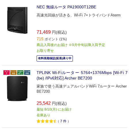
NEC 無線ルータ PA19000T12BE
高速光回線が活きる、Wi-Fi 7×トライバンドAterm
71,469
円(税込)
715
ポイント (1%)
商品入荷後のお届け ※9月中旬以降入荷予定
お取り寄せ
有料長期保証(延長)承り中
TPLINK Wi-Fiルーター 5764+1376Mbps [Wi-Fi 7
(be) /IPv6対応] Archer BE7200
家族で使う高速デュアルバンドWiFi 7ルーター Archer
BE7200
25,542
円(税込)
最短 8/10(月) にお届け
在庫あり
（
7
件
）