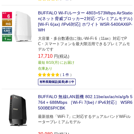
BUFFALO Wi-Fiルーター 4803+573Mbps AirStatio
n(ネット脅威ブロッカー2対応･プレミアムモデル)
[Wi-Fi 6(ax) /IPv6対応] ホワイト WSR-5400AX6P-
WH
大容量・多台数通信に強いWi-Fi 6（11ax）対応でP
C・スマートフォンを最大限活用できるプレミアムモ
デルです
17,710
円(税込)
最短 8/10(月) にお届け
在庫あり
（
1
件
）
有料長期保証(延長)承り中
BUFFALO 無線LAN親機 802.11be/ax/ac/n/a/g/b 5
764＋688Mbps ［Wi-Fi 7(be) / IPv6対応］ WSR6
500BE6P/CBK
最新規格「WiFi 7」に対応するデュアルバンドWiFiル
ータープレミアムモデル