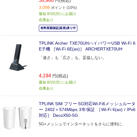
30,980
円(税込)
3,098
ポイント (10%)
最短 8/10(月) にお届け
在庫あり
有料長期保証(延長)承り中
TPLINK Archer TXE70UHハイパワーUSB Wi-Fi 6
E子機 ［Wi-Fi 6E(ax)］ ARCHERTXE70UH
「速さ」も「広さ」も、妥協しない。
4,194
円(税込)
最短 8/10(月) にお届け
在庫あり
TPLINK SIM フリー 5G対応Wi-Fi6メッシュルータ
ー 2402＋574Mbps 3年保証 ［Wi-Fi 6(ax) / IPv6
対応］ DecoX50-5G
5G×メッシュでインターネットをさらに便利に