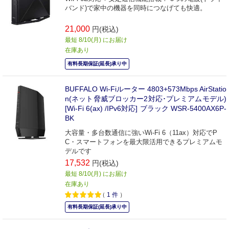
バンド)で家中の機器を同時につなげても快適。
21,000
円(税込)
最短 8/10(月) にお届け
在庫あり
有料長期保証(延長)承り中
BUFFALO Wi-Fiルーター 4803+573Mbps AirStatio
n(ネット脅威ブロッカー2対応･プレミアムモデル)
[Wi-Fi 6(ax) /IPv6対応] ブラック WSR-5400AX6P-
BK
大容量・多台数通信に強いWi-Fi 6（11ax）対応でP
C・スマートフォンを最大限活用できるプレミアムモ
デルです
17,532
円(税込)
最短 8/10(月) にお届け
在庫あり
（
1
件
）
有料長期保証(延長)承り中