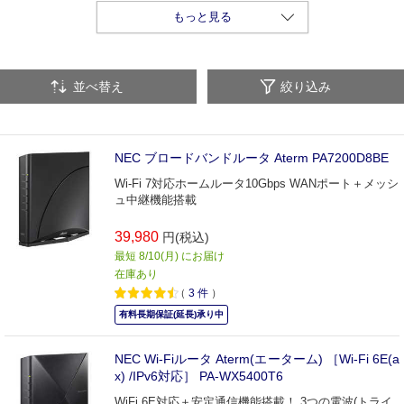
中継機
その他（ネットワーク機器）
もっと見る
並べ替え
絞り込み
NEC ブロードバンドルータ Aterm PA7200D8BE
Wi-Fi 7対応ホームルータ10Gbps WANポート＋メッシ
ュ中継機能搭載
39,980
円(税込)
最短 8/10(月) にお届け
在庫あり
（
3
件
）
有料長期保証(延長)承り中
NEC Wi-Fiルータ Aterm(エーターム) ［Wi-Fi 6E(a
x) /IPv6対応］ PA-WX5400T6
WiFi 6E対応＋安定通信機能搭載！ 3つの電波(トライ