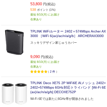
53,800
円(税込)
538
ポイント (1%)
最短 8/10(月) にお届け
在庫あり
TPLINK WiFiルーター 2402＋574Mbps Archer AX
3000 ［WiFi 6(ax)/ac/n/a/g/b］ ARCHERAX3000
スッキリデザイン家じゅうカバー
9,090
円(税込)
最短 8/10(月) にお届け
在庫あり
（
2
件
）
TPLINK Deco XE75 2P WiFi6E AIメッシュ 2402+
2402+574Mbps 6GHz対応トライバンド [Wi-Fi 6E
(ax)/ac/n/a/g/b] DECOXE752P
Wi-Fi 6Eでは新たに6GHz帯が開放されました