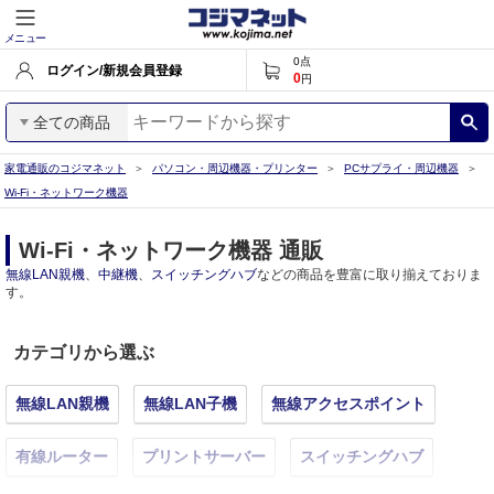
メニュー
0
点
ログイン/新規会員登録
0
円
全ての商品
家電通販のコジマネット
パソコン・周辺機器・プリンター
PCサプライ・周辺機器
Wi-Fi・ネットワーク機器
Wi-Fi・ネットワーク機器 通販
無線LAN親機
、
中継機
、
スイッチングハブ
などの商品を豊富に取り揃えておりま
す。
カテゴリから選ぶ
無線LAN親機
無線LAN子機
無線アクセスポイント
有線ルーター
プリントサーバー
スイッチングハブ