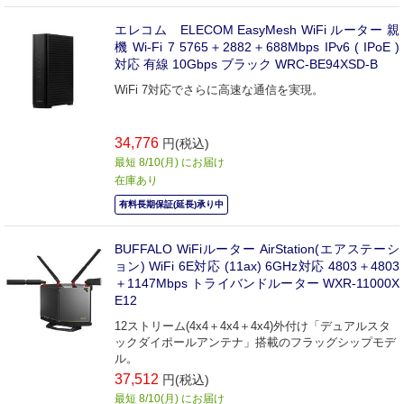
エレコム ELECOM EasyMesh WiFi ルーター 親
機 Wi-Fi 7 5765＋2882＋688Mbps IPv6 ( IPoE )
対応 有線 10Gbps ブラック WRC-BE94XSD-B
WiFi 7対応でさらに高速な通信を実現。
34,776
円(税込)
最短 8/10(月) にお届け
在庫あり
有料長期保証(延長)承り中
BUFFALO WiFiルーター AirStation(エアステーシ
ョン) WiFi 6E対応 (11ax) 6GHz対応 4803＋4803
＋1147Mbps トライバンドルーター WXR-11000X
E12
12ストリーム(4x4＋4x4＋4x4)外付け「デュアルスタ
ックダイポールアンテナ」搭載のフラッグシップモデ
ル。
37,512
円(税込)
最短 8/10(月) にお届け