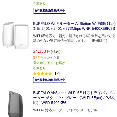
在庫あり
有料長期保証(延長)承り中
BUFFALO Wi-Fiルーター AirStation Wi-Fi6E(11ax)
対応 2401＋2401＋573Mbps WNR-5400XE6P/2S
WiFi 6E対応で、新たに開放される6GHz帯を用いて混
雑の少ない安定通信を実現します。 ［IPv6対応］
24,330
円(税込)
974
ポイント (4%)
最短 8/10(月) にお届け
在庫あり
（
1
件
）
有料長期保証(延長)承り中
BUFFALO AirStation Wi-Fi 6E 対応トライバンドル
ーター チタニウムグレー ［Wi-Fi 6E(ax) /IPv6対
応］ WSR-5400XE6
WiFi 6E対応ルーター アドバンスドモデル