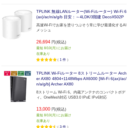
TPLINK 無線LANルーター(Wi-Fiルーター) Wi-Fi 6
(ax)/ac/n/a/g/b 目安：～4LDK/3階建 DecoX502P
高速Wi-Fiでお家を塗りつぶそう常に学び最適化するAI
メッシュ
26,694
円(税込)
最短 8/10(月) にお届け
在庫あり
（
1
件
）
TPLINK Wi-Fiルーター 8ストリームルーター Arch
er AX80 4804+1148Mbps AX6000 [Wi-Fi 6(ax)/ac/
n/a/g/b] Archer AX80
8ストリーム Wi-Fi 6。内蔵アンテナのコンパクトボデ
ィ。OneMesh対応 USB3.0 IPoE IPv6対応
13,000
円(税込)
最短 8/10(月) にお届け
在庫あり
（
3
件
）