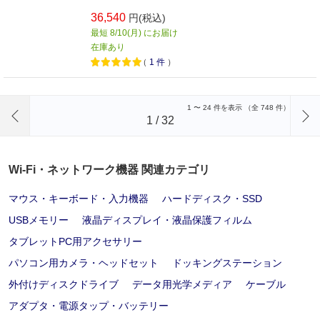
36,540
円(税込)
最短 8/10(月) にお届け
在庫あり
（
1
件
）
前のページへ
1
〜
24
件を表示 （全
748
件）
1
/
32
Wi-Fi・ネットワーク機器 関連カテゴリ
マウス・キーボード・入力機器
ハードディスク・SSD
USBメモリー
液晶ディスプレイ・液晶保護フィルム
タブレットPC用アクセサリー
パソコン用カメラ・ヘッドセット
ドッキングステーション
外付けディスクドライブ
データ用光学メディア
ケーブル
アダプタ・電源タップ・バッテリー