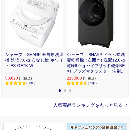
除も自動。
洗
シャープ SHARP 全自動洗濯
シャープ SHARP ドラム式洗
g
機 洗濯7.0kg 穴なし槽 ホワイ
濯乾燥機 (左開き) 洗濯12.0kg
E
ト ES-GE7K-W
乾燥6.0kg ハイブリッド乾燥NE
自
XT プラズマクラスター 洗剤自
X
動投入 グレイングレー ES-12X
53,820
219,800
円(税込)
円(税込)
1-HL
（
1
件
）
（
3
件
）
1
2
3
人気商品ランキングをもっと見る