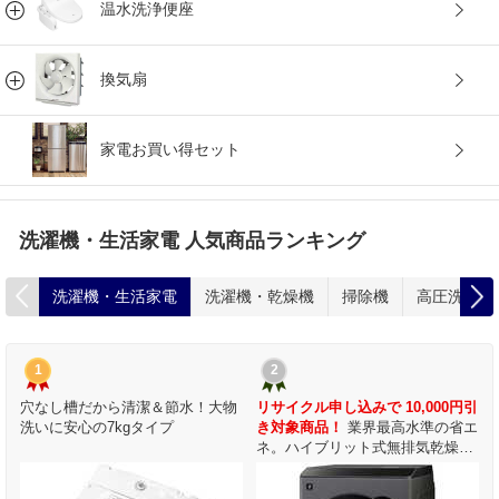
温水洗浄便座
換気扇
家電お買い得セット
洗濯機・生活家電 人気商品ランキング
洗濯機・生活家電
洗濯機・乾燥機
掃除機
高圧洗浄機
1
2
引
穴なし槽だから清潔＆節水！大物
リサイクル申し込みで 10,000円引
エ
洗いに安心の7kgタイプ
き対象商品！
業界最高水準の省エ
ド
ネ。ハイブリット式無排気乾燥ド
エ
ラム式洗濯機。上質な乾燥と省エ
掃
ネの両方を実現。洗剤投入＆お掃