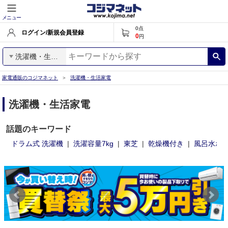
メニュー
0
点
ログイン/新規会員登録
0
円
洗濯機・生活家電
家電通販のコジマネット
洗濯機・生活家電
洗濯機・生活家電
話題のキーワード
ドラム式 洗濯機
洗濯容量7kg
東芝
乾燥機付き
風呂水ポ