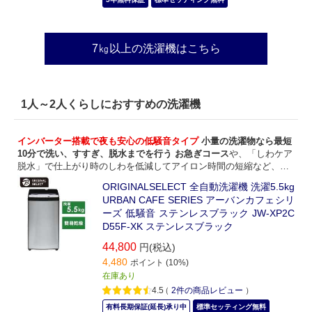
7㎏以上の洗濯機はこちら
1人～2人くらしにおすすめの洗濯機
インバーター搭載で夜も安心の低騒音タイプ
小量の洗濯物なら最短
10分で洗い、すすぎ、脱水までを行う お急ぎコース
や、「しわケア
脱水」で仕上がり時のしわを低減してアイロン時間の短縮など、ち
ょっとうれしい小型洗濯機です。
ORIGINALSELECT 全自動洗濯機 洗濯5.5kg
URBAN CAFE SERIES アーバンカフェシリ
ーズ 低騒音 ステンレスブラック JW-XP2C
D55F-XK ステンレスブラック
44,800
円(税込)
4,480
ポイント (10%)
在庫あり
4.5
（
2
件の商品レビュー
）
有料長期保証(延長)承り中
標準セッティング無料