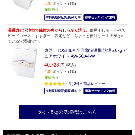
328
ポイント (1%)
在庫あり
有料長期保証(延長)承り中
標準セッティング無料
浸透力と洗浄力で繊維の奥からしっかり洗う。
部屋干しモードやス
ピードコース・すすぎ一回設定など、ちょっと便利な一工夫がされ
ている洗濯機です。
東芝 TOSHIBA 全自動洗濯機 洗濯5.0kg ピ
ュアホワイト AW-5GA4-W
40,728
円(税込)
408
ポイント (1%)
在庫あり
4.5
（
3
件の商品レビュー
）
有料長期保証(延長)承り中
標準セッティング無料
5㎏～6kgの洗濯機はこちら