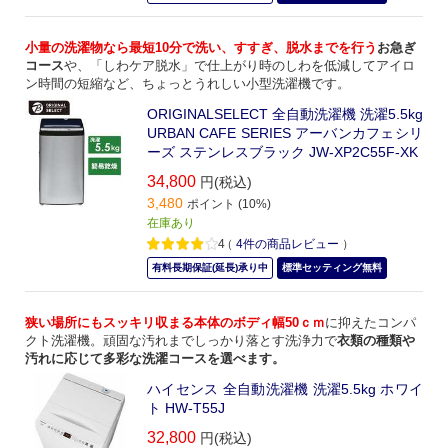
小量の洗濯物なら最短10分で洗い、すすぎ、脱水までを行う
お急ぎ
コース
や、「しわケア脱水」で仕上がり時のしわを低減してアイロ
ン時間の短縮など、ちょっとうれしい小型洗濯機です。
ORIGINALSELECT 全自動洗濯機 洗濯5.5kg
URBAN CAFE SERIES アーバンカフェシリ
ーズ ステンレスブラック JW-XP2C55F-XK
34,800
円(税込)
3,480
ポイント (10%)
在庫あり
4
（
4
件の商品レビュー
）
有料長期保証(延長)承り中
標準セッティング無料
狭い場所にもスッキリ収まる本体のボディ幅50ｃｍ
に抑えたコンパ
クト洗濯機。頑固な汚れまでしっかり落とす洗浄力で
衣類の種類や
汚れに応じて多彩な洗濯コースを選べます。
ハイセンス 全自動洗濯機 洗濯5.5kg ホワイ
ト HW-T55J
32,800
円(税込)