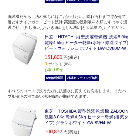
洗濯機だから、汚れ落ちにはこだわりたい。隠れ汚れまで浮かせて
落とすナイアガラ ビート洗浄 高濃度の洗剤液を衣類にすばやく浸
透させ、[押し洗い][たたき洗い][もみ洗い]と大流量の[ナイアガラシ
ャワー]で洗浄することで、しつこい汚れもスッキリ洗い上げます
日立 HITACHI 縦型洗濯乾燥機 洗濯8.0kg
乾燥4.5kg ヒーター乾燥(水冷・除湿タイプ)
ビートウォッシュ ホワイト BW-DV80M-W
151,800
円(税込)
0
ポイント (0%)
お取り寄せ
5年無料保証
標準セッティング無料
すべてのコースで洗うたびに抗菌水に変えてお洗濯します。またバ
ブル洗浄の泡で高い洗浄効果が期待できます。
東芝 TOSHIBA 縦型洗濯乾燥機 ZABOON
洗濯8.0Kg 乾燥4.5Kg ヒーター乾燥(排気タ
イプ) グランホワイト AW-8VH4-W
100,872
円(税込)