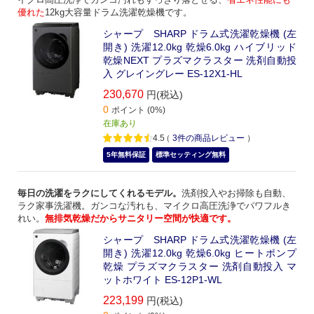
優れた
12kg大容量ドラム洗濯乾燥機です。
シャープ SHARP ドラム式洗濯乾燥機 (左
開き) 洗濯12.0kg 乾燥6.0kg ハイブリッド
乾燥NEXT プラズマクラスター 洗剤自動投
入 グレイングレー ES-12X1-HL
230,670
円(税込)
0
ポイント (0%)
在庫あり
4.5
（
3
件の商品レビュー
）
5年無料保証
標準セッティング無料
毎日の洗濯をラクにしてくれるモデル。
洗剤投入やお掃除も自動、
ラク家事洗濯機。ガンコな汚れも、マイクロ高圧洗浄でパワフルき
れい。
無排気乾燥だからサニタリー空間が快適です。
シャープ SHARP ドラム式洗濯乾燥機 (左
開き) 洗濯12.0kg 乾燥6.0kg ヒートポンプ
乾燥 プラズマクラスター 洗剤自動投入 マ
ットホワイト ES-12P1-WL
223,199
円(税込)