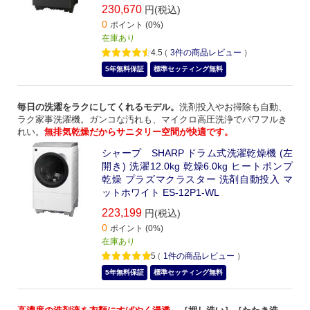
230,670
円(税込)
0
ポイント (0%)
在庫あり
4.5
（
3
件の商品レビュー
）
5年無料保証
標準セッティング無料
毎日の洗濯をラクにしてくれるモデル。
洗剤投入やお掃除も自動、
ラク家事洗濯機。ガンコな汚れも、マイクロ高圧洗浄でパワフルき
れい。
無排気乾燥だからサニタリー空間が快適です。
シャープ SHARP ドラム式洗濯乾燥機 (左
開き) 洗濯12.0kg 乾燥6.0kg ヒートポンプ
乾燥 プラズマクラスター 洗剤自動投入 マ
ットホワイト ES-12P1-WL
223,199
円(税込)
0
ポイント (0%)
在庫あり
5
（
1
件の商品レビュー
）
5年無料保証
標準セッティング無料