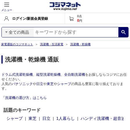
メニュー
0
点
ログイン/新規会員登録
0
円
全ての商品
家電通販のコジマネット
洗濯機・生活家電
洗濯機・乾燥機
洗濯機・乾燥機 通販
ドラム式洗濯乾燥機
、
縦型洗濯乾燥機
、
全自動洗濯機
をお探しならコジマにお任
せください。
人気の
パナソニック
や
日立
や
東芝
や
シャープ
の商品も豊富に取り揃えておりま
す。
「洗濯機の選び方」はこちら
話題のキーワード
シャープ
東芝
日立
1人暮らし
ハンディ洗濯機・超音波洗