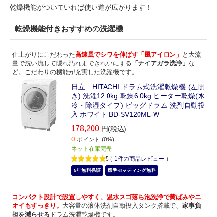
乾燥機能がついていれば使い道が広がります！
乾燥機能付きおすすめの洗濯機
仕上がりにこだわった
高速風でシワを伸ばす「風アイロン」
と大流
量で洗い流して隠れ汚れまできれいにする
「ナイアガラ洗浄」
な
ど。こだわりの機能が充実した洗濯機です。
日立 HITACHI ドラム式洗濯乾燥機 (左開
き) 洗濯12.0kg 乾燥6.0kg ヒーター乾燥(水
冷・除湿タイプ) ビッグドラム 洗剤自動投
入 ホワイト BD-SV120ML-W
178,200
円(税込)
0
ポイント (0%)
ネット在庫完売
5
（
1
件の商品レビュー
）
5年無料保証
標準セッティング無料
コンパクト設計で設置しやすく、温水スゴ落ち泡洗浄で黄ばみやニ
オイもすっきり。
大容量の液体洗剤自動投入タンク搭載で、
家事負
担を減らせる
ドラム洗濯乾燥機です。