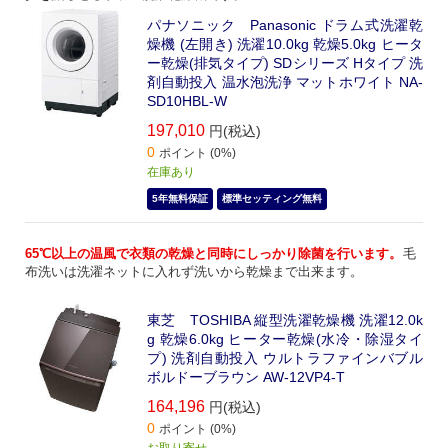
パナソニック Panasonic ドラム式洗濯乾
燥機 (左開き) 洗濯10.0kg 乾燥5.0kg ヒータ
ー乾燥(排気タイプ) SDシリーズ Hタイプ 洗
剤自動投入 温水泡洗浄 マットホワイト NA-
SD10HBL-W
197,010
円(税込)
0
ポイント (0%)
在庫あり
5年無料保証
標準セッティング無料
65℃以上の温風で衣類の乾燥と同時にしっかり除菌を行います。
毛
布洗いは洗濯ネットに入れず洗いから乾燥まで出来ます。
東芝 TOSHIBA 縦型洗濯乾燥機 洗濯12.0k
g 乾燥6.0kg ヒーター乾燥(水冷・除湿タイ
プ) 洗剤自動投入 ウルトラファインバブル
ボルドーブラウン AW-12VP4-T
164,196
円(税込)
0
ポイント (0%)
お取り寄せ