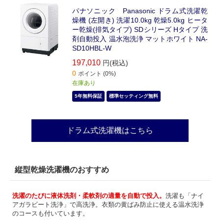
パナソニック Panasonic ドラム式洗濯乾
燥機 (左開き) 洗濯10.0kg 乾燥5.0kg ヒータ
ー乾燥(排気タイプ) SDシリーズ Hタイプ 洗
剤自動投入 温水泡洗浄 マットホワイト NA-
SD10HBL-W
197,010
円(税込)
0
ポイント (0%)
在庫あり
5年無料保証
標準セッティング無料
ドラム式洗濯機はこちら
縦型乾燥洗濯機のおすすめ
洗濯のたびに液体洗剤・柔軟剤の適量を自動で投入。
洗濯も「ナイ
アガラビート洗浄」で高洗浄。衣類の黄ばみ防止に使える温水洗浄
のコースも付いています。