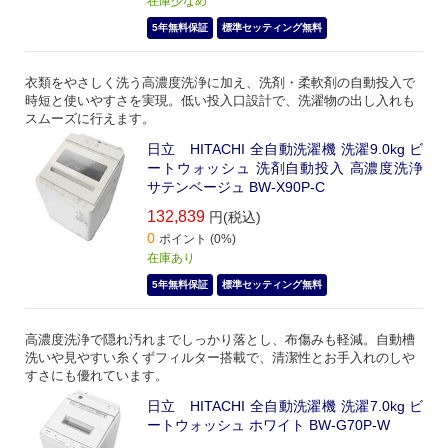
在庫少なめ
5年無料保証
標準セッティング無料
衣類をやさしく洗う高濃度洗浄に加え、洗剤・柔軟剤の自動投入で
時短と使いやすさを実現。低い投入口設計で、洗濯物の出し入れも
スムーズに行えます。
日立 HITACHI 全自動洗濯機 洗濯9.0kg ビ
ートウォッシュ 洗剤自動投入 高濃度洗浄
サテンベージュ BW-X90P-C
132,839
円(税込)
0
ポイント (0%)
在庫あり
5年無料保証
標準セッティング無料
高濃度洗浄で隠れ汚れまでしっかり落とし、布傷みも軽減。自動槽
洗いや見やすい糸くずフィルター搭載で、清潔性とお手入れのしや
すさにも優れています。
日立 HITACHI 全自動洗濯機 洗濯7.0kg ビ
ートウォッシュ ホワイト BW-G70P-W