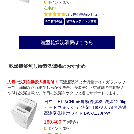
0
ポイント (0%)
在庫あり
5
（
3
件の商品レビュー
）
5年無料保証
標準セッティング無料
縦型乾燥洗濯機はこちら
乾燥機能無し縦型洗濯機のおすすめ
人気の洗剤自動投入機能付！
高濃度洗浄と大流量ナイアガラシャワ
ーで、頑固な汚れまでしっかり洗浄。液体洗剤・柔軟剤の自動投入
やAIお洗濯搭載で、毎日の洗濯をラクに快適にサポートします。
日立 HITACHI 全自動洗濯機 洗濯12.0kg
ビートウォッシュ 洗剤自動投入 AIお洗濯
高濃度洗浄 ホワイト BW-X120P-W
180,400
円(税込)
0
ポイント (0%)