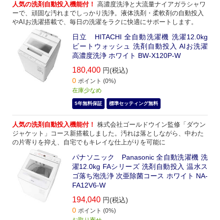
人気の洗剤自動投入機能付！
高濃度洗浄と大流量ナイアガラシャワ
ーで、頑固な汚れまでしっかり洗浄。液体洗剤・柔軟剤の自動投入
やAIお洗濯搭載で、毎日の洗濯をラクに快適にサポートします。
日立 HITACHI 全自動洗濯機 洗濯12.0kg
ビートウォッシュ 洗剤自動投入 AIお洗濯
高濃度洗浄 ホワイト BW-X120P-W
180,400
円(税込)
0
ポイント (0%)
在庫少なめ
5年無料保証
標準セッティング無料
人気の洗剤自動投入機能付！
株式会社ゴールドウイン監修「ダウン
ジャケット」コース新搭載しました。汚れは落としながら、中わた
の片寄りを抑え、自宅でもキレイな仕上がりを可能に
パナソニック Panasonic 全自動洗濯機 洗
濯12.0kg FAシリーズ 洗剤自動投入 温水ス
ゴ落ち泡洗浄 次亜除菌コース ホワイト NA-
FA12V6-W
194,040
円(税込)
0
ポイント (0%)