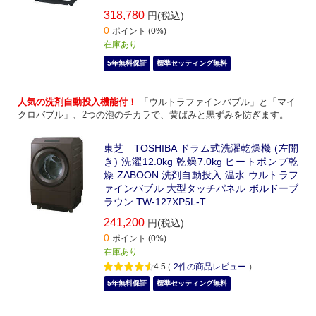
318,780
円(税込)
0
ポイント (0%)
在庫あり
5年無料保証
標準セッティング無料
人気の洗剤自動投入機能付！
「ウルトラファインバブル」と「マイ
クロバブル」、2つの泡のチカラで、黄ばみと黒ずみを防ぎます。
東芝 TOSHIBA ドラム式洗濯乾燥機 (左開
き) 洗濯12.0kg 乾燥7.0kg ヒートポンプ乾
燥 ZABOON 洗剤自動投入 温水 ウルトラフ
ァインバブル 大型タッチパネル ボルドーブ
ラウン TW-127XP5L-T
241,200
円(税込)
0
ポイント (0%)
在庫あり
4.5
（
2
件の商品レビュー
）
5年無料保証
標準セッティング無料