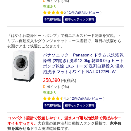
0
ポイント (0%)
在庫あり
5
（
1
件の商品レビュー
）
5年無料保証
標準セッティング無料
「はやふわ乾燥ヒートポンプ」で省エネ＆スピード乾燥を実現。ト
リプル自動投入やダウンジャケットコース搭載で、毎日の洗濯から
衣類ケアまで快適にこなせます。
パナソニック Panasonic ドラム式洗濯乾
燥機 (左開き) 洗濯12.0kg 乾燥6.0kg ヒート
ポンプ乾燥 LXシリーズ 洗剤自動投入 温水
泡洗浄 マットホワイト NA-LX127EL-W
258,390
円(税込)
0
ポイント (0%)
在庫あり
4.5
（
2
件の商品レビュー
）
5年無料保証
標準セッティング無料
コンパクト設計で設置しやすく、温水スゴ落ち泡洗浄で黄ばみやニ
オイもすっきり。
大容量の液体洗剤自動投入タンク搭載で、
家事負
担を減らせる
ドラム洗濯乾燥機です。