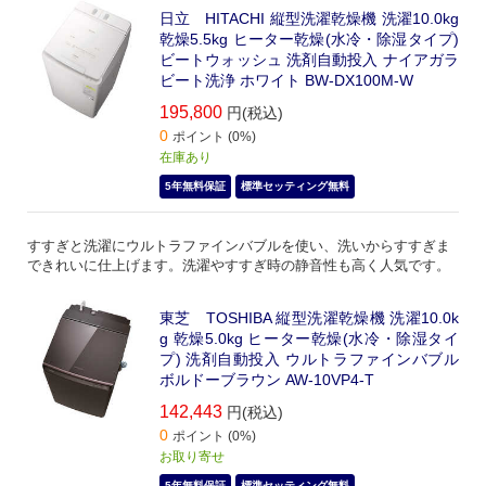
日立 HITACHI 縦型洗濯乾燥機 洗濯10.0kg
乾燥5.5kg ヒーター乾燥(水冷・除湿タイプ)
ビートウォッシュ 洗剤自動投入 ナイアガラ
ビート洗浄 ホワイト BW-DX100M-W
195,800
円(税込)
0
ポイント (0%)
在庫あり
5年無料保証
標準セッティング無料
すすぎと洗濯にウルトラファインバブルを使い、洗いからすすぎま
できれいに仕上げます。洗濯やすすぎ時の静音性も高く人気です。
東芝 TOSHIBA 縦型洗濯乾燥機 洗濯10.0k
g 乾燥5.0kg ヒーター乾燥(水冷・除湿タイ
プ) 洗剤自動投入 ウルトラファインバブル
ボルドーブラウン AW-10VP4-T
142,443
円(税込)
0
ポイント (0%)
お取り寄せ
5年無料保証
標準セッティング無料