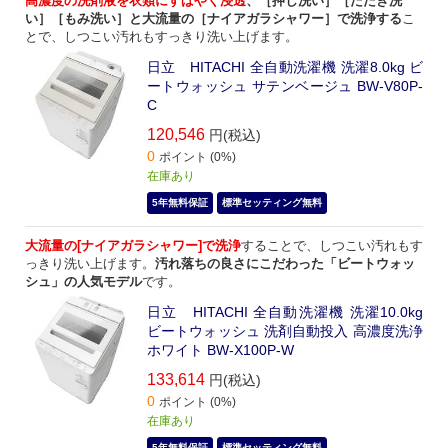
高濃度の洗剤液を衣類にすばやく浸透
、［押し洗い］［たたき洗
い］［もみ洗い］と大流量の［ナイアガラシャワー］で洗浄する
こ
とで、しつこい汚れもすっきり洗い上げます。
日立 HITACHI 全自動洗濯機 洗濯8.0kg ビ
ートウォッシュ サテンベージュ BW-V80P-
C
120,546
円(税込)
0
ポイント (0%)
在庫あり
5年無料保証
標準セッティング無料
大流量の[ナイアガラシャワー]で洗浄
することで、しつこい汚れもす
っきり洗い上げます。
汚れ落ちの良さにこだわった「ビートウォッ
シュ」の人気モデル
です。
日立 HITACHI 全自動洗濯機 洗濯10.0kg
ビートウォッシュ 洗剤自動投入 高濃度洗浄
ホワイト BW-X100P-W
133,614
円(税込)
0
ポイント (0%)
在庫あり
5年無料保証
標準セッティング無料