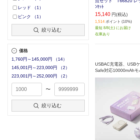
点セット T66820 レッ
ﾝｾｯﾄ
レッド
（
1
）
15,140
円(税込)
ピンク
（
1
）
1,514
ポイント (10%)
最短 8/8(土) にお届け
絞り込む
在庫あり
価格
1,760円～145,000円
（
14
）
USBAC充電器、USB
145,001円～223,000円
（
2
）
Safe対応10000mA
223,001円～252,000円
（
2
）
リー、スマートフォン
め合わせた新生活に向
ットです。
〜
絞り込む