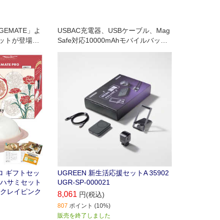
EMATE」よ
USBAC充電器、USBケーブル、Mag
ットが登場。
Safe対応10000mAhモバイルバッテ
、オリジナル
リー、スマートフォンスタンドを詰
トにしまし
め合わせた新生活に向けたお得なセ
ットです。
ロ ギフトセッ
UGREEN 新生活応援セットA 35902
ンハサミセット
UGR-SP-000021
 クレイピンク
8,061
円(税込)
807
ポイント (10%)
販売を終了しました