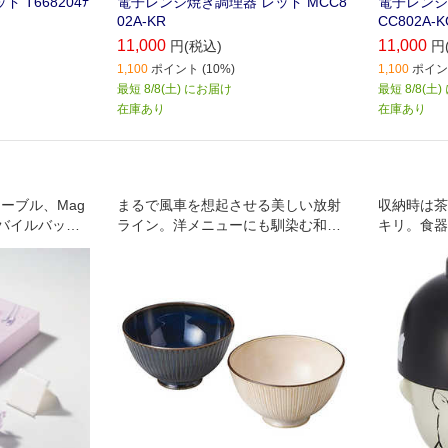
ド T668204ﾃ
電子レンジ焼き調理器 レッド MCC8
電子レンジ
02A-KR
CC802A-
11,000
11,000
円(税込)
円
1,100
ポイント (10%)
1,100
ポイント
最短 8/8(土) にお届け
最短 8/8(土
在庫あり
在庫あり
ケーブル、Mag
まるで風車を想起させる美しい放射
収納時は茶
hモバイルバッテ
ライン。洋メニューにも馴染む和モ
キリ。食器
スタンドを詰
ダンなしつらえと色合いが食卓に高
っちゃう。
けたお得なセ
級感を演出します。
楽しくなる