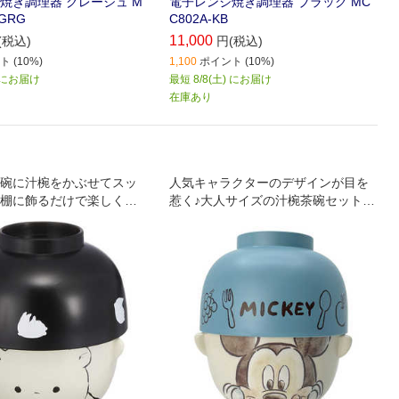
焼き調理器 グレージュ M
電子レンジ焼き調理器 ブラック MC
KGRG
C802A-KB
11,000
(税込)
円(税込)
 (10%)
1,100
ポイント (10%)
) にお届け
最短 8/8(土) にお届け
在庫あり
碗に汁椀をかぶせてスッ
人気キャラクターのデザインが目を
棚に飾るだけで楽しくな
惹く♪大人サイズの汁椀茶碗セットが
いつもの食卓がちょっと
新登場。
器です。