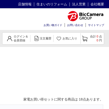
店舗情報
住まいのリフォーム
法人営業
会社概要
お買い物ガイド
お問い合わせ
サイトマップ
ログイン＆
合計
0
点
注文履歴
お気に入り
会員登録
0
円
家電お買い得セット
に関する商品は
18
点あります。