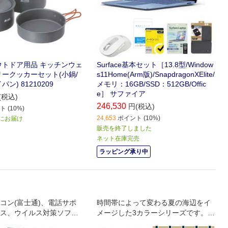
ウトドア用品 キッチンウェ
Surface基本セット［13.8型/Window
リークッカーセット(小鍋/
s11Home(Arm版)/SnapdragonXElite/
ン) 81210209
メモリ：16GB/SSD：512GB/Offic
e］ サファイア
(税込)
246,530
円(税込)
 (10%)
24,653
ポイント (10%)
) にお届け
販売を終了しました
ネット在庫完売
ラッピング承り中
コン(富士通)、電話サポ
時間帯によって変わる夏の海辺をイ
ス、ウイルス対策ソフ
メージした3カラーシリーズです。ひ
ム、バッグがセットにな
んやり快適ネックリングと折りたた