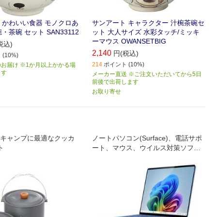
 かわいい食器 モノクロあ
サンアート キャラクター 汁椀茶碗セ
・茶碗 セット SAN33112
ット 大人サイズ 水彩タッチ/ミッキ
ーマウス OWANSETBIG
税込)
2,140
円(税込)
(10%)
214
ポイント (10%)
お届け ※1か月以上かかる場
ます
メーカー直送 ※ご注文いただいてから5日
前後で出荷します
お取り寄せ
キャンプに最適なクッカ
ノートパソコン(Surface)、電話サポ
ト
ート、マウス、ウイルス対策ソフ
ト、保護フィルム、PCケースがセッ
トになった商品です。