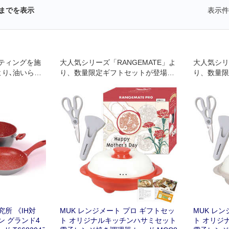
までを表示
表示件
ティングを施
大人気シリーズ「RANGEMATE」よ
大人気シリ
より､油いらず
り、数量限定ギフトセットが登場。
り、数量限
げつきにくい
特別パッケージに加え、オリジナル
特別パッケ
適
キッチンハサミをセットにしまし
キッチンハ
た。
た。
所 《IH対
MUK レンジメート プロ ギフトセッ
MUK レ
 グランド4
ト オリジナルキッチンハサミセット
ト オリジ