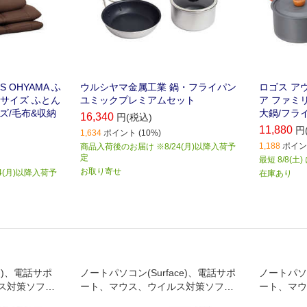
 OHYAMA ふ
ウルシヤマ金属工業 鍋・フライパン
ロゴス ア
サイズ ふとん
ユミックプレミアムセット
ア ファミ
ズ/毛布&収納
大鍋/フライパ
16,340
円(税込)
11,880
円
1,634
ポイント (10%)
1,188
ポイント
商品入荷後のお届け ※8/24(月)以降入荷予
定
最短 8/8(土
お取り寄せ
4(月)以降入荷予
在庫あり
)、電話サポ
ノートパソコン(Surface)、電話サポ
ノートパソ
ス対策ソフ
ート、マウス、ウイルス対策ソフ
ート、マウ
、USBメモ
ト、保護フィルム、PCケース、USB
ト、フィル