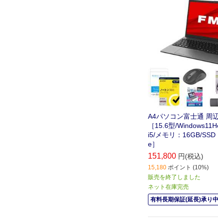
リ、USBハブがセッ
です。
A4パソコン富士通 周
［15.6型/Windows11Ho
i5/メモリ：16GB/SSD：
e］
151,800
円(税込)
15,180
ポイント (10%)
販売を終了しました
ネット在庫完売
有料長期保証(延長)承り