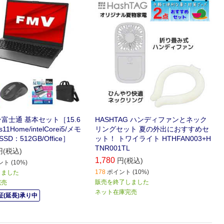
す。
み式ハンディファン 夏色プラス セ
ットです。
富士通 基本セット［15.6
HASHTAG ハンディファンとネック
11Home/intelCorei5/メモ
リングセット 夏の外出におすすめセ
SD：512GB/Office］
ット！ トワイライト HTHFAN003+H
TNR001TL
円(税込)
1,780
円(税込)
ト (10%)
178
ポイント (10%)
しました
販売を終了しました
完売
ネット在庫完売
(延長)承り中