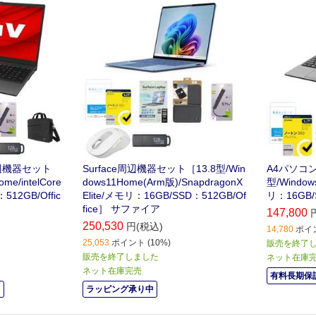
トになった商品
メモリ、USBハブがセットになった
った商品で
商品です。
辺機器セット
Surface周辺機器セット［13.8型/Win
A4パソコン
me/intelCore
dows11Home(Arm版)/SnapdragonX
型/Windows
512GB/Offic
Elite/メモリ：16GB/SSD：512GB/Of
リ：16GB/S
fice］ サファイア
147,800
250,530
円(税込)
14,780
ポイン
25,053
ポイント (10%)
販売を終了
販売を終了しました
ネット在庫
ネット在庫完売
有料長期保証
中
ラッピング承り中