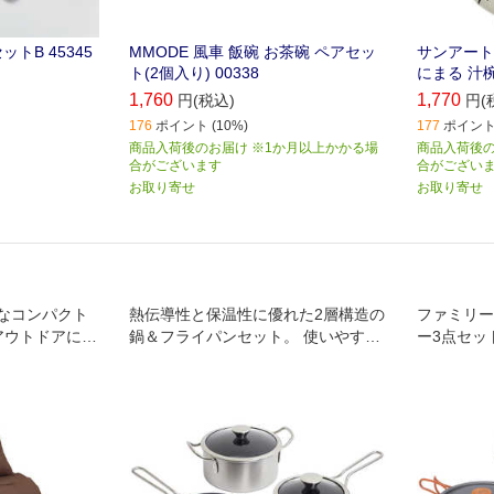
ットB 45345
MMODE 風車 飯碗 お茶碗 ペアセッ
サンアート
ト(2個入り) 00338
にまる 汁椀
1,760
1,770
円(税込)
円(
176
ポイント (10%)
177
ポイント 
商品入荷後のお届け ※1か月以上かかる場
商品入荷後の
合がございます
合がござい
お取り寄せ
お取り寄せ
なコンパクト
熱伝導性と保温性に優れた2層構造の
ファミリー
アウトドアに、
鍋＆フライパンセット。 使いやす
ー3点セッ
緊急時の備え
く、料理が美味しく仕上がる、新生
オールシーズン
活にも最適なアイテムです。