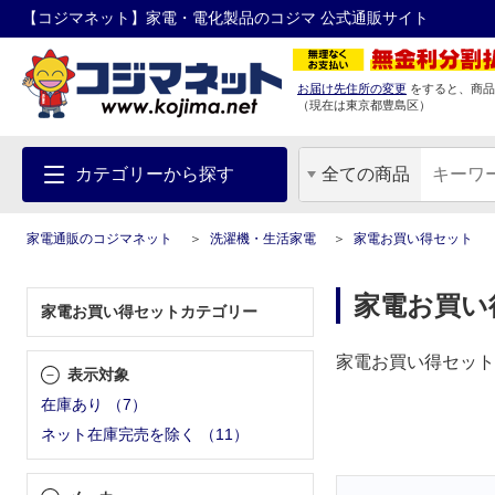
【コジマネット】家電・電化製品のコジマ 公式通販サイト
お届け先住所の変更
をすると、商品
（現在は
東京都
豊島区
）
カテゴリーから探す
全ての商品
家電通販のコジマネット
洗濯機・生活家電
家電お買い得セット
家電お買い
家電お買い得セットカテゴリー
家電お買い得セット
表示対象
在庫あり
（
7
）
ネット在庫完売を除く
（
11
）