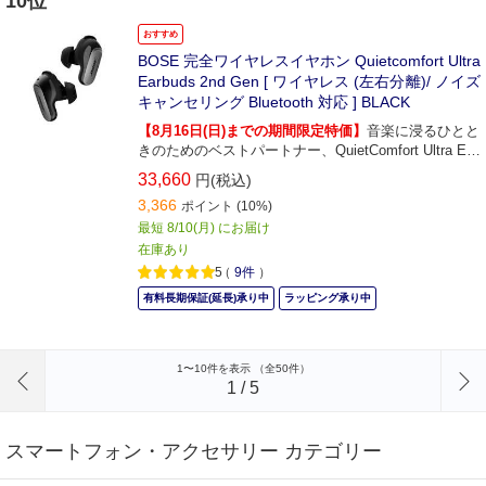
10位
おすすめ
BOSE 完全ワイヤレスイヤホン Quietcomfort Ultra
Earbuds 2nd Gen [ ワイヤレス (左右分離)/ ノイズ
キャンセリング Bluetooth 対応 ] BLACK
【8月16日(日)までの期間限定特価】
音楽に浸るひとと
きのためのベストパートナー、QuietComfort Ultra Ear
buds (第2世代)。
33,660
円(税込)
3,366
ポイント
(10%)
最短 8/10(月) にお届け
在庫あり
5
（
9件
）
有料長期保証(延長)承り中
ラッピング承り中
前のページへ
1〜10件を表示 （全50件）
1
/
5
スマートフォン・アクセサリー カテゴリー