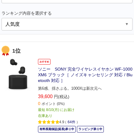
ランキング内容を選択する
1位
おすすめ
ソニー SONY 完全ワイヤレスイヤホン WF-1000
XM6 ブラック［ ノイズキャンセリング 対応 / Blu
etooth 対応 ］
第6感、揺さぶる。1000Xは新次元へ
39,600
円(税込)
0
ポイント
(0%)
最短 8/10(月) にお届け
在庫あり
4.9
（
64件
）
有料長期保証(延長)承り中
ラッピング承り中