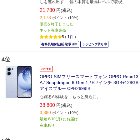
しを連れ出す― 音の本質を最高レベルで表現。
21,780
円(税込)
2,178
ポイント
(10%)
販売を終了しました
ネット在庫完売
5
（
1件
）
有料長期保証(延長)承り中
ラッピング承り中
4位
おすすめ
OPPO SIMフリースマートフォン OPPO Reno13
A / Snapdragon 6 Gen 1 / 6.7インチ 8GB+128GB
アイスブルー CPH2699IB
心躍るAI体験を、もっと身近に。
38,800
円(税込)
3,880
ポイント
(10%)
最短 8/10(月) にお届け
在庫あり