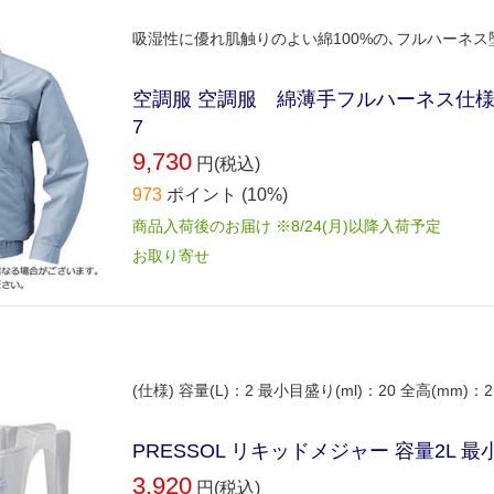
吸湿性に優れ肌触りのよい綿100%の､フルハーネ
空調服 空調服 綿薄手フルハーネス仕様空調
7
9,730
円(税込)
973
ポイント
(10%)
商品入荷後のお届け ※8/24(月)以降入荷予定
お取り寄せ
(仕様) 容量(L)：2 最小目盛り(ml)：20 全高(mm)：2
PRESSOL リキッドメジャー 容量2L 最小目
3,920
円(税込)