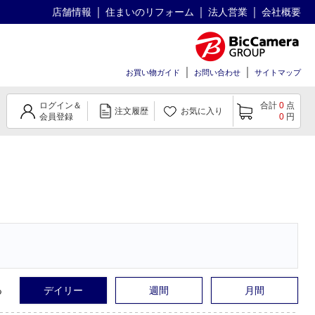
店舗情報
住まいのリフォーム
法人営業
会社概要
お買い物ガイド
お問い合わせ
サイトマップ
ログイン＆
合計
0
点
注文履歴
お気に入り
会員登録
0
円
る
デイリー
週間
月間