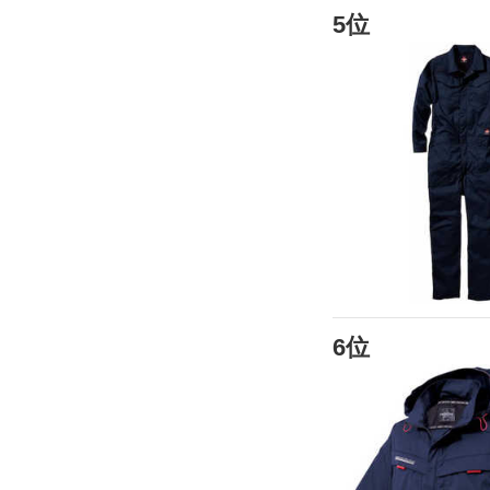
5位
6位