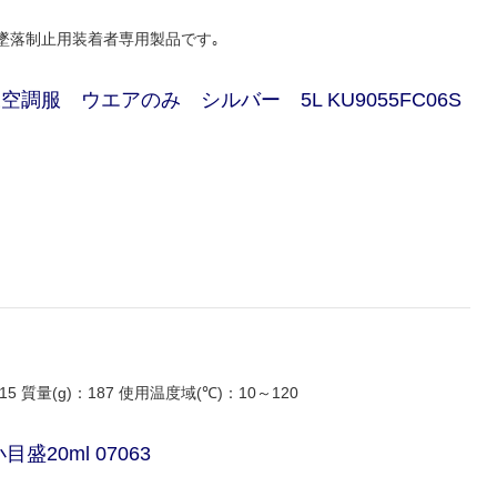
ス墜落制止用装着者専用製品です｡
服 ウエアのみ シルバー 5L KU9055FC06S
15 質量(g)：187 使用温度域(℃)：10～120
盛20ml 07063