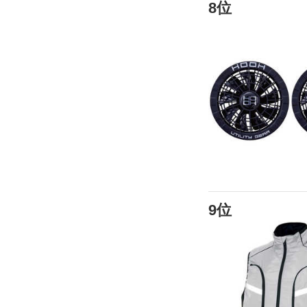
8位
9位