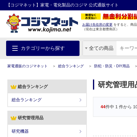
【コジマネット】家電・電化製品のコジマ 公式通販サイト
お届け先住所の変更
をすると、商品
（現在は
東京都
豊島区
）
カテゴリーから探す
全ての商品
家電通販のコジマネット
総合ランキング
防犯・防災・DIY用品
研究管理用
総合ランキング
総合ランキング
44
件中
1
件から
1
研究管理用品
研究機器