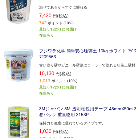
混ぜてあるからすぐに塗れる
7,420
円(税込)
742
ポイント (10%)
最短 8/12(水) にお届け
在庫あり
フジワラ化学 簡単安心珪藻土 10kg ホワイト ﾌｼﾞﾜ
ﾗ209563_
古い塗り壁やビニール壁紙にローラーで塗れる珪藻土壁材
10,130
円(税込)
1,013
ポイント (10%)
最短 8/12(水) にお届け
在庫あり
3Mジャパン 3M 透明梱包用テープ 48mmX50m 3
巻パック 重量物用 3153P_
保持力と強度に優れているタイプです｡
1,030
円(税込)