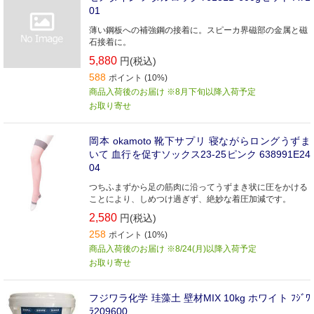
01
薄い鋼板への補強鋼の接着に。スピーカ界磁部の金属と磁
石接着に。
5,880
円(税込)
588
ポイント (10%)
商品入荷後のお届け ※8月下旬以降入荷予定
お取り寄せ
岡本 okamoto 靴下サプリ 寝ながらロングうずま
いて 血行を促すソックス23-25ピンク 638991E24
04
つちふまずから足の筋肉に沿ってうずまき状に圧をかける
ことにより、しめつけ過ぎず、絶妙な着圧加減です。
2,580
円(税込)
258
ポイント (10%)
商品入荷後のお届け ※8/24(月)以降入荷予定
お取り寄せ
フジワラ化学 珪藻土 壁材MIX 10kg ホワイト ﾌｼﾞﾜ
ﾗ209600_