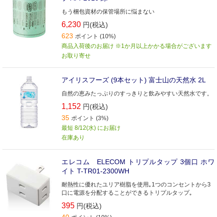
もう梱包資材の保管場所に悩まない
6,230
円(税込)
623
ポイント (10%)
商品入荷後のお届け ※1か月以上かかる場合がございます
お取り寄せ
アイリスフーズ (9本セット) 富士山の天然水 2L
自然の恵みたっぷりのすっきりと飲みやすい天然水です。
1,152
円(税込)
35
ポイント (3%)
最短 8/12(水) にお届け
在庫あり
エレコム ELECOM トリプルタップ 3個口 ホワ
イト T-TR01-2300WH
耐熱性に優れたユリア樹脂を使用｡1つのコンセントから3
口に電源を分配することができるトリプルタップ｡
395
円(税込)