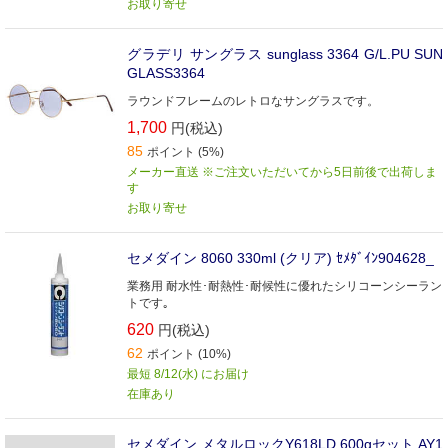
お取り寄せ
グラデリ サングラス sunglass 3364 G/L.PU SUN
GLASS3364
ラウンドフレームのレトロなサングラスです。
1,700
円(税込)
85
ポイント (5%)
メーカー直送 ※ご注文いただいてから5日前後で出荷しま
す
お取り寄せ
セメダイン 8060 330ml (クリア) ｾﾒﾀﾞｲﾝ904628_
業務用 耐水性･耐熱性･耐候性に優れたシリコーンシーラン
トです｡
620
円(税込)
62
ポイント (10%)
最短 8/12(水) にお届け
在庫あり
セメダイン メタルロックY618LD 600gセット AY1