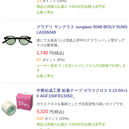
13
ポイント (10%)
商品入荷後のお届け ※8/24(月)以降入荷予定
お取り寄せ
グラデリ サングラス sunglass 5048 B/OLV SUNG
LASS5048
誰にでも似合う♪人気急上昇中のクラウンパント型サング
ラスが新登場。
1,740
円(税込)
87
ポイント (5%)
メーカー直送 ※ご注文いただいてから5日前後で出荷しま
す
お取り寄せ
中興化成工業 粘着テープ ガラスクロス 0.13-50×1
0 AGF100FR13X50_
ガラスクロスを基材とした寸法安定性の高いタイプです。
5,320
円(税込)
532
ポイント (10%)
商品入荷後のお届け ※8/24(月)以降入荷予定