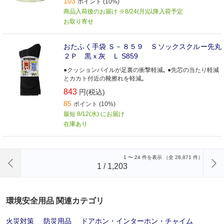
103
ポイント (10%)
商品入荷後のお届け ※8/24(月)以降入荷予定
お取り寄せ
おたふく手袋 Ｓ－８５９ Ｓソックスクルー先丸
２Ｐ 黒ｘ灰 Ｌ S859
●クッションパイルが足裏の衝撃軽減｡ ●先芯の当たり軽減
とカカト付近の靴擦れを軽減｡
843
円(税込)
85
ポイント (10%)
最短 8/12(水) にお届け
在庫あり
前のページへ
1
〜
24
件を表示 （全
28,871
件）
1
/
1,203
環境安全用品 関連カテゴリ
火災対策
防災用品
ドアホン・インターホン・チャイム