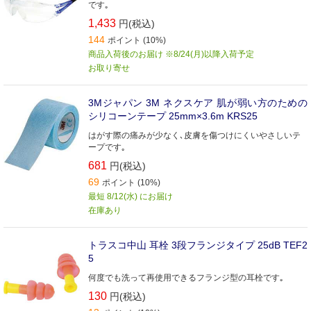
です｡
1,433
円(税込)
144
ポイント (10%)
商品入荷後のお届け ※8/24(月)以降入荷予定
お取り寄せ
3Mジャパン 3M ネクスケア 肌が弱い方のための
シリコーンテープ 25mm×3.6m KRS25
はがす際の痛みが少なく､皮膚を傷つけにくいやさしいテ
ープです｡
681
円(税込)
69
ポイント (10%)
最短 8/12(水) にお届け
在庫あり
トラスコ中山 耳栓 3段フランジタイプ 25dB TEF2
5
何度でも洗って再使用できるフランジ型の耳栓です｡
130
円(税込)