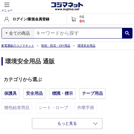
メニュー
0
点
ログイン/新規会員登録
0
円
全ての商品
家電通販のコジマネット
防犯・防災・DIY用品
環境安全用品
環境安全用品 通販
カテゴリから選ぶ
保護具
安全用品
標識・標示
テープ用品
梱包結束用品
シート・ロープ
作業手袋
安全靴・作業靴
接着剤・補修剤
化学製品
もっと見る