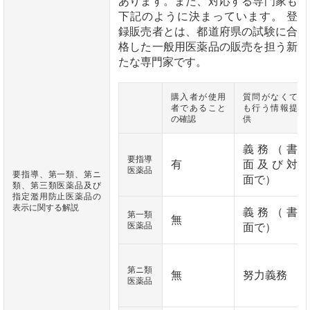
あります。また、対応する専門家も
下記のように決まっています。 登
録販売者とは、都道府県の試験に合
格した一般用医薬品の販売を担う新
たな専門家です。
購入者が使用
質問がなくて
者であること
も行う情報提
の確認
供
義務（書
要指導
有
面及び対
医薬品
要指導、第一類、第ニ
面で）
類、第三類医薬品及び
指定濫用防止医薬品の
表示に関する解説
義務（書
第一類
無
医薬品
面で）
第ニ類
無
努力義務
医薬品