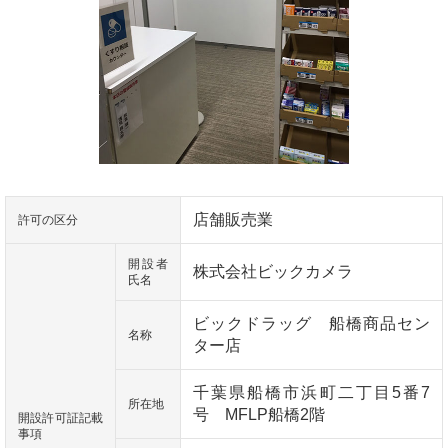
店舗販売業
許可の区分
開設者
株式会社ビックカメラ
氏名
ビックドラッグ 船橋商品セン
名称
ター店
千葉県船橋市浜町二丁目5番7
所在地
号 MFLP船橋2階
開設許可証記載
事項