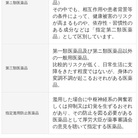
品）
第ニ類医薬品
その中でも、相互作用や患者背景等
の条件によって、健康被害のリスク
が高まるものや、依存性・習慣性の
ある成分などは「指定第二類医薬
品」として区別しています。
第一類医薬品及び第ニ類医薬品以外
の一般用医薬品。
比較的リスクが低く、日常生活に支
第三類医薬品
障をきたす程度ではないが、身体の
変調不調が起こるおそれがある医薬
品。
濫用した場合に中枢神経系の興奮若
しくは抑制又は幻覚を生ずるおそれ
があり、その防止を図る必要がある
指定濫用防止医薬品
医薬品として厚労大臣が薬事審議会
の意見を聴いて指定する医薬品。