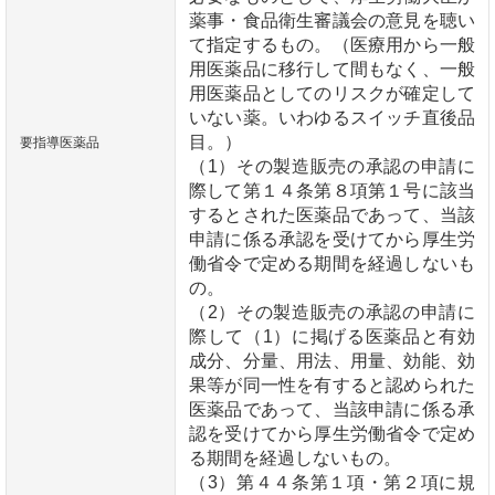
薬事・食品衛生審議会の意見を聴い
て指定するもの。（医療用から一般
用医薬品に移行して間もなく、一般
用医薬品としてのリスクが確定して
いない薬。いわゆるスイッチ直後品
目。）
要指導医薬品
（1）その製造販売の承認の申請に
際して第１４条第８項第１号に該当
するとされた医薬品であって、当該
申請に係る承認を受けてから厚生労
働省令で定める期間を経過しないも
の。
（2）その製造販売の承認の申請に
際して（1）に掲げる医薬品と有効
成分、分量、用法、用量、効能、効
果等が同一性を有すると認められた
医薬品であって、当該申請に係る承
認を受けてから厚生労働省令で定め
る期間を経過しないもの。
（3）第４４条第１項・第２項に規