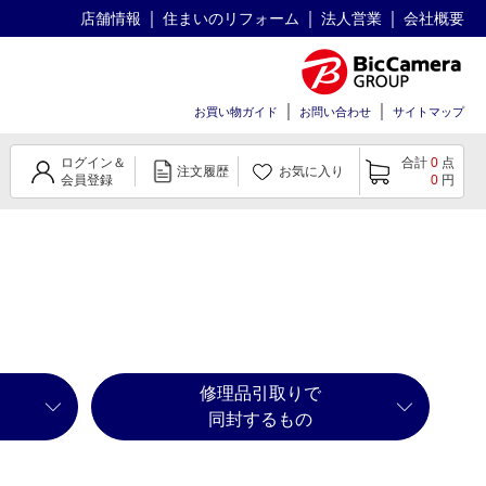
店舗情報
住まいのリフォーム
法人営業
会社概要
お買い物ガイド
お問い合わせ
サイトマップ
ログイン＆
合計
0
点
注文履歴
お気に入り
会員登録
0
円
修理品引取りで
同封するもの