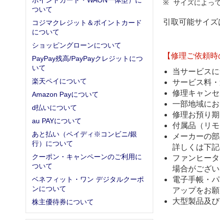
ポイントカード・WAON一体型）に
サイズによっ
ついて
引取可能サイズ
コジマクレジット＆ポイントカード
について
ショッピングローンについて
【修理ご依頼時
PayPay残高/PayPayクレジットにつ
いて
当サービスに
楽天ペイについて
サービス料・
修理キャンセ
Amazon Payについて
一部地域にお
d払いについて
修理お預り期
au PAYについて
付属品（リモ
あと払い（ペイディ※コンビニ/銀
メーカーの部
行）について
詳しくは下記
クーポン・キャンペーンのご利用に
ファンヒータ
ついて
場合がござい
ベネフィット・ワン デジタルクーポ
電子手帳・パ
ンについて
アップをお願
大型製品及び
株主優待券について