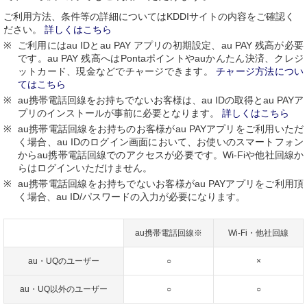
ご利用方法、条件等の詳細についてはKDDIサイトの内容をご確認く
ださい。
詳しくはこちら
ご利用にはau IDとau PAY アプリの初期設定、au PAY 残高が必要
です。au PAY 残高へはPontaポイントやauかんたん決済、クレジ
ットカード、現金などでチャージできます。
チャージ方法につい
てはこちら
au携帯電話回線をお持ちでないお客様は、au IDの取得とau PAYア
プリのインストールが事前に必要となります。
詳しくはこちら
au携帯電話回線をお持ちのお客様がau PAYアプリをご利用いただ
く場合、au IDのログイン画面において、お使いのスマートフォン
からau携帯電話回線でのアクセスが必要です。Wi-Fiや他社回線か
らはログインいただけません。
au携帯電話回線をお持ちでないお客様がau PAYアプリをご利用頂
く場合、au ID/パスワードの入力が必要になります。
au携帯電話回線※
Wi-Fi・他社回線
au・UQのユーザー
○
×
au・UQ以外のユーザー
○
○