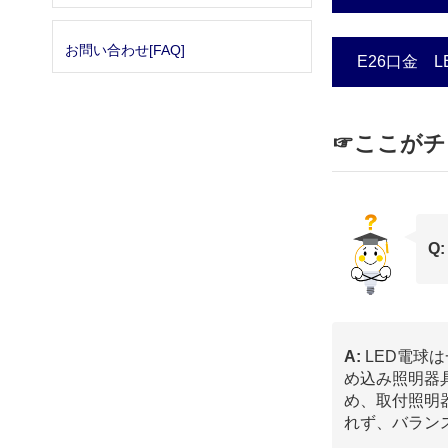
お問い合わせ[FAQ]
E26口金 
☞ここがチ
Q
A:
LED電球
め込み照明器
め、取付照明
れず、バラン