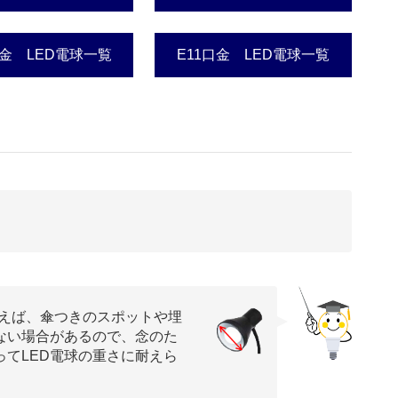
口金 LED電球一覧
E11口金 LED電球一覧
？
例えば、傘つきのスポットや埋
ない場合があるので、念のた
てLED電球の重さに耐えら
。