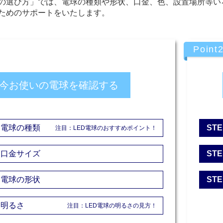
の選び方」では、電球の種類や形状、口金、色、設置場所等い
ためのサポートをいたします。
Point
今お使いの電球を確認する
電球の種類
STE
注目：LED電球のおすすめポイント！
口金サイズ
STE
電球の形状
STE
明るさ
注目：LED電球の明るさの見方！