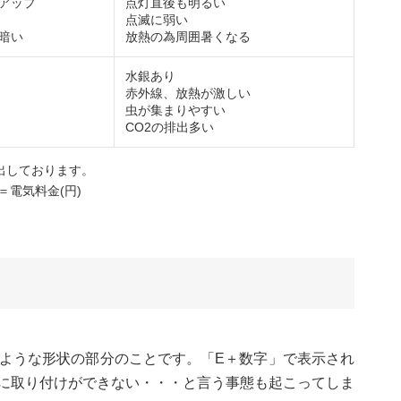
アップ
点灯直後も明るい
点滅に弱い
暗い
放熱の為周囲暑くなる
水銀あり
赤外線、放熱が激しい
虫が集まりやすい
CO2の排出多い
算出しております。
)＝電気料金(円)
ような形状の部分のことです。「E＋数字」で表示され
に取り付けができない・・・と言う事態も起こってしま