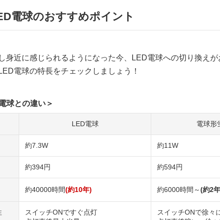
LED電球のおすすめポイント
及し身近に感じられるようになった今、LED電球への切り換え
LED電球の特長をチェックしましょう！
他電球との違い＞
LED電球
電球形
約7.3W
約11W
約394円
約594円
約40000時間
(約10年)
約6000時間～
(約2年
性
スイッチONですぐ点灯
スイッチONで徐々