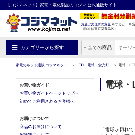
【コジマネット】家電・電化製品のコジマ 公式通販サイト
お届け先住所の変更
をすると、商品
（現在は
東京都
豊島区
）
カテゴリーから探す
全ての商品
家電のネット通販 コジマネット
LED・電球・蛍光灯
電球・LE
電球・
お買い物ガイド
お買い物ガイドページトップへ
初めてご利用されるお客様へ
お届けについて
商品のお届けについて
「電球が切れて
配送料について