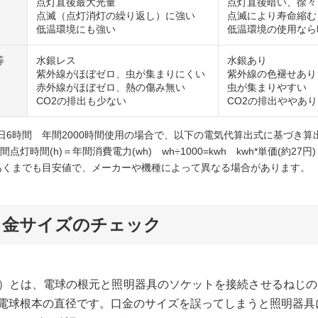
点灯直後最大光量
点灯直後暗い、徐々
点滅（点灯消灯の繰り返し）に強い
点滅により寿命縮む
低温環境にも強い
低温環境の使用なら
等
水銀レス
水銀あり
紫外線がほぼゼロ、虫が集まりにくい
紫外線の色褪せあり
赤外線がほぼゼロ、熱の傷み無い
虫が集まりやすい
CO2の排出も少ない
CO2の排出ややあり
1日6時間 年間2000時間使用の場合で、以下の電気代算出式に基づき
間点灯時間(h)＝年間消費電力(wh) wh÷1000=kwh kwh*単価(約27円
あくまでも目安値で、メーカーや機種によって異なる場合があります。
 口金サイズのチェック
）とは、電球の根元と照明器具のソケットを接続させるねじの
電球根本の直径です。口金のサイズを誤ってしまうと照明器具