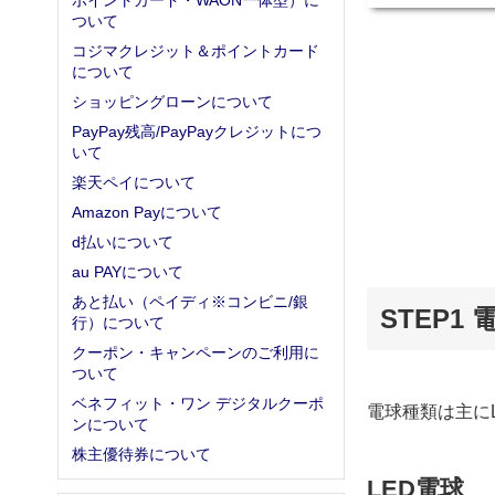
ポイントカード・WAON一体型）に
ついて
コジマクレジット＆ポイントカード
について
ショッピングローンについて
PayPay残高/PayPayクレジットにつ
いて
楽天ペイについて
Amazon Payについて
d払いについて
au PAYについて
あと払い（ペイディ※コンビニ/銀
STEP1
行）について
クーポン・キャンペーンのご利用に
ついて
ベネフィット・ワン デジタルクーポ
電球種類は主に
ンについて
株主優待券について
LED電球