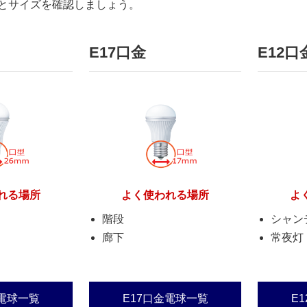
とサイズを確認しましょう。
E17口金
E12口
れる場所
よく使われる場所
よ
階段
シャン
廊下
常夜灯
金電球一覧
E17口金電球一覧
E