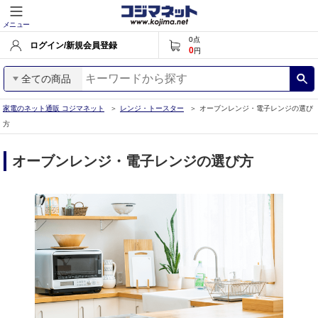
メニュー
0
点
ログイン/新規会員登録
0
円
全ての商品
家電のネット通販 コジマネット
レンジ・トースター
オーブンレンジ・電子レンジの選び
方
オーブンレンジ・電子レンジの選び方