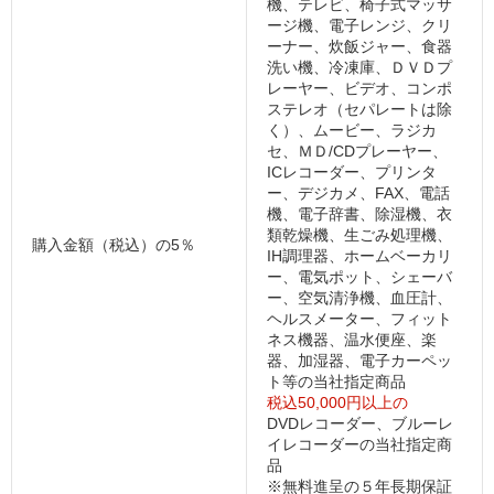
機、テレビ、椅子式マッサ
ージ機、電子レンジ、クリ
ーナー、炊飯ジャー、食器
洗い機、冷凍庫、ＤＶＤプ
レーヤー、ビデオ、コンポ
ステレオ（セパレートは除
く）、ムービー、ラジカ
セ、ＭＤ/CDプレーヤー、
ICレコーダー、プリンタ
ー、デジカメ、FAX、電話
機、電子辞書、除湿機、衣
類乾燥機、生ごみ処理機、
購入金額（税込）の5％
IH調理器、ホームベーカリ
ー、電気ポット、シェーバ
ー、空気清浄機、血圧計、
ヘルスメーター、フィット
ネス機器、温水便座、楽
器、加湿器、電子カーペッ
ト等の当社指定商品
税込50,000円以上の
DVDレコーダー、ブルーレ
イレコーダーの当社指定商
品
※無料進呈の５年長期保証