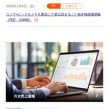
2026年2月6日（金）
PR
お知らせ
コジマ×ビックカメラ大東店にて第11回まるごと栃木物産展開催
（PDF：418KB）
月次売上速報