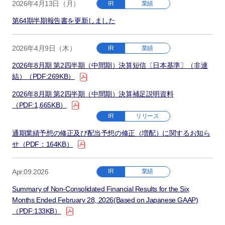
2026年4月13日（月）
IR
業績
第64期半期報告書を更新しました
2026年4月9日（木）
IR
業績
2026年8月期 第2四半期（中間期）決算短信〔日本基準〕（非連
結）（PDF:269KB）
2026年8月期 第2四半期（中間期）決算補足説明資料
（PDF:1,665KB）
IR
リリース
通期業績予想の修正及び配当予想の修正（増配）に関するお知ら
せ（PDF：164KB）
Apr.09.2026
IR
業績
Summary of Non-Consolidated Financial Results for the Six
Months Ended February 28, 2026(Based on Japanese GAAP)
（PDF:133KB）