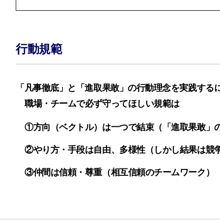
行動規範
「凡事徹底」と「進取果敢」の行動理念を実践する
職場・チームで必ず守ってほしい規範は
①
方向（ベクトル）は一つで結束
（「進取果敢」の
②
やり方・手段は自由、多様性
（しかし結果は競
③
仲間は信頼・尊重
（相互信頼のチームワーク）