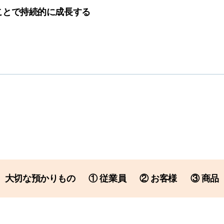
ことで持続的に成長する
大切な預かりもの
① 従業員
② お客様
③ 商品