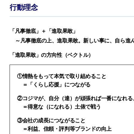
行動理念
「凡事徹底」＋「進取果敢」
～凡事徹底の上、進取果敢。新しい事に、自ら進
「進取果敢」の方向性（ベクトル）
①
情熱をもって本気で取り組めること
＝「くらし応援」につながる
②
コジマが、自分（達）が頑張れば一番になれる
＝得意な（になれる）土俵で戦う
③
会社の成長につながること
＝利益、信頼・評判等ブランドの向上