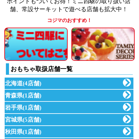
ポイントもついてお得！ミニ四駆の取り扱い店
舗、常設サーキットで遊べる店舗も拡大中！
コジマのおすすめ！
ミニ四駆についてはこちら
おもちゃ取扱店舗一覧
北海道
(4店舗)
青森県
(1店舗)
岩手県
(1店舗)
宮城県
(5店舗)
秋田県
(1店舗)