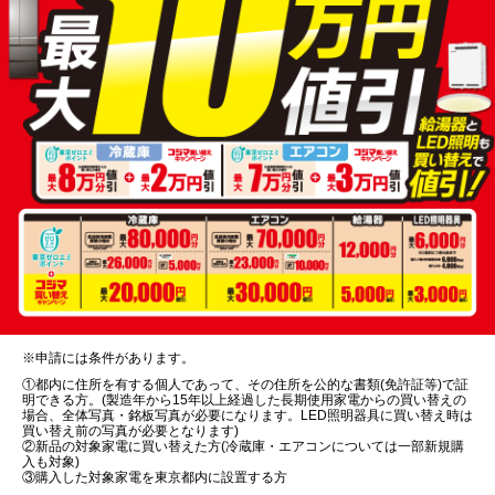
※申請には条件があります。
①都内に住所を有する個人であって、その住所を公的な書類(免許証等)で証
明できる方。(製造年から15年以上経過した長期使用家電からの買い替えの
場合、全体写真・銘板写真が必要になります。LED照明器具に買い替え時は
買い替え前の写真が必要となります)
②新品の対象家電に買い替えた方(冷蔵庫・エアコンについては一部新規購
入も対象)
③購入した対象家電を東京都内に設置する方