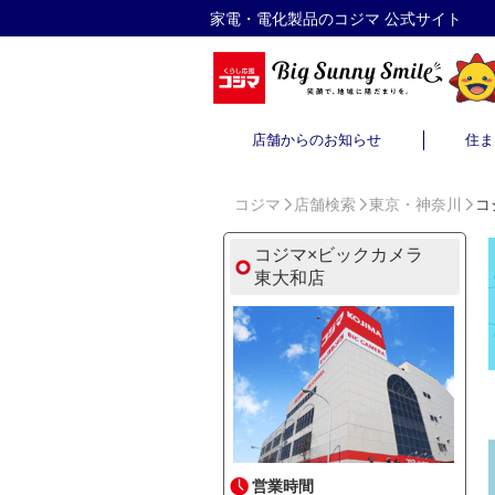
家電・電化製品のコジマ 公式サイト
店舗からのお知らせ
住ま
コジマ
店舗検索
東京・神奈川
コ
コジマ×ビックカメラ
東大和店
営業時間