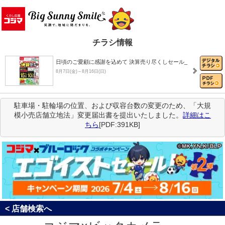
チラシ情報
日頃のご愛顧に感謝を込めて 決算売り尽くしセール_
8月7日(金)～8月16日(日)
駐車場・駐輪場の位置、および収容台数の変更のため、「大規
8月おすすめチラシ
模小売店舗立地法」変更届出書を提出いたしました。
詳細はこ
8月1日(土)～8月31日(月)
ちら
[PDF:391KB]
決算売り尽くしセール！
8月1日(土)～8月31日(月)
コジマ×ブルーロック コラボキャンペーン「エゴイ…
7月4日(土)～8月16日(日)
< 店舗検索へ