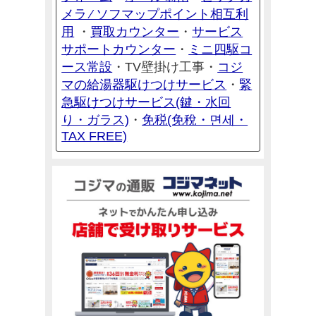
メラ ⁄ ソフマップポイント相互利
用
買取カウンター
サービス
・
・
サポートカウンター
ミニ四駆コ
・
ース常設
コジ
・TV壁掛け工事・
マの給湯器駆けつけサービス
緊
・
急駆けつけサービス(鍵・水回
り・ガラス)
免税(免稅・면세・
・
TAX FREE)