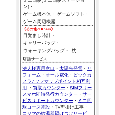
ミニ四駆(ミニ四駆ステーショ
ン)
ゲーム機本体
ゲームソフト
ゲーム周辺機器
《その他 ⁄ Others》
目覚まし時計
キャリーバッグ
ウォーキングバッグ
枕
店舗サービス
法人様専用窓口
太陽光発電
リ
・
・
フォーム
オール電化
ビックカ
・
・
メラ ⁄ ソフマップポイント相互利
用
買取カウンター
SIMフリー
・
・
スマホ即時発行カウンター
サー
・
ビスサポートカウンター
ミニ四
・
駆コース常設
・
TV壁掛け工事・
コジマの給湯器駆けつけサービ