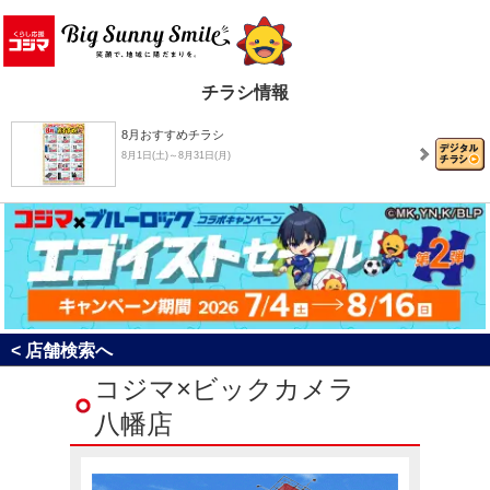
チラシ情報
8月おすすめチラシ
8月1日(土)～8月31日(月)
決算売り尽くしセール！
8月1日(土)～8月31日(月)
コジマ×ブルーロック コラボキャンペーン「エゴイ…
< 店舗検索へ
7月4日(土)～8月16日(日)
コジマ×ビックカメラ
八幡店
コジ坊＆マコちゃんのLINEスタンプ好評販売中！
4月24日(金)～10月31日(土)