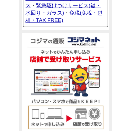
ス
緊急駆けつけサービス(鍵・
・
水回り・ガラス)
免税(免稅・면
・
세・TAX FREE)