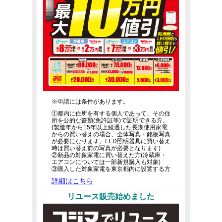
※申請には条件があります。
①都内に住所を有する個人であって、その住
所を公的な書類(免許証等)で証明できる方。
(製造年から15年以上経過した長期使用家電
からの買い替えの場合、全体写真・銘板写真
が必要になります。LED照明器具に買い替え
時は買い替え前の写真が必要となります)
②新品の対象家電に買い替えた方(冷蔵庫・
エアコンについては一部新規購入も対象)
③購入した対象家電を東京都内に設置する方
詳細はこちら
リユース販売始めました