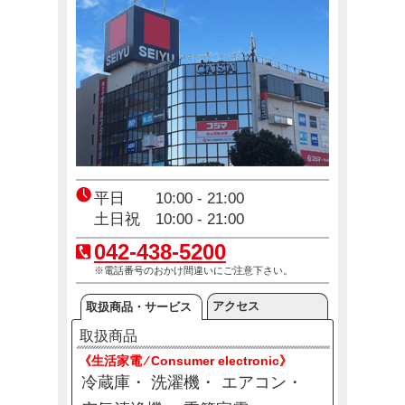
コジ坊＆マコちゃんのLINEスタンプ好評販売中！
4月24日(金)～10月31日(土)
【東京都】東京アプリ生活応援事業スタート
2月2日(月)～8月20日(木)
エアコン2027年問題！
平日 10:00 - 21:00
12月23日(火)～12月31日(木)
土日祝 10:00 - 21:00
042-438-5200
※電話番号のおかけ間違いにご注意下さい。
アクセス
取扱商品・サービス
取扱商品
《生活家電 ⁄ Consumer electronic》
冷蔵庫
洗濯機
エアコン