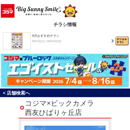
チラシ情報
8月おすすめチラシ
8月1日(土)～8月31日(月)
決算売り尽くしセール！
8月1日(土)～8月31日(月)
最大20％還元！4週連続キャッシュレスキャンペーン…
< 店舗検索へ
7月25日(土)～8月23日(日)
コジマ×ビックカメラ
西友ひばりヶ丘店
コジマ×ブルーロック コラボキャンペーン「エゴイ…
7月4日(土)～8月16日(日)