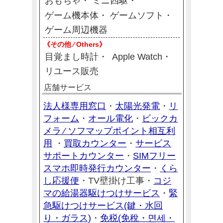
おもちゃ
ミニ四駆
ゲーム機本体
ゲームソフト
ゲーム周辺機器
《その他 ⁄ Others》
目覚まし時計
Apple Watch
リユース販売
店舗サービス
法人様専用窓口
太陽光発電
リ
・
・
フォーム
オール電化
ビックカ
・
・
メラ ⁄ ソフマップポイント相互利
用
買取カウンター
サービス
・
・
サポートカウンター
SIMフリー
・
スマホ即時発行カウンター
くら
・
し応援便
コジ
・
TV壁掛け工事・
マの給湯器駆けつけサービス
緊
・
急駆けつけサービス(鍵・水回
り・ガラス)
免税(免稅・면세・
・