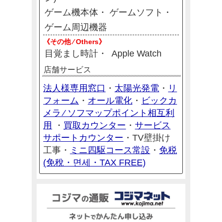
ゲーム機本体
ゲームソフト
ゲーム周辺機器
《その他 ⁄ Others》
目覚まし時計
Apple Watch
店舗サービス
法人様専用窓口
太陽光発電
リ
・
・
フォーム
オール電化
ビックカ
・
・
メラ ⁄ ソフマップポイント相互利
用
買取カウンター
サービス
・
・
サポートカウンター
・
TV壁掛け
ミニ四駆コース常設
免税
工事・
・
(免稅・면세・TAX FREE)