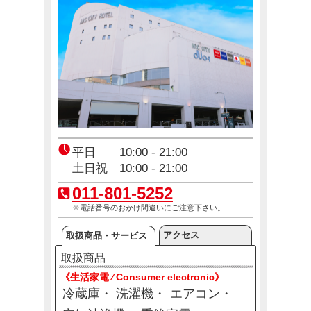
コジ坊＆マコちゃんのLINEスタンプ好評販売中！
4月24日(金)～10月31日(土)
エアコン2027年問題！
12月23日(火)～12月31日(木)
平日 10:00 - 21:00
土日祝 10:00 - 21:00
011-801-5252
※電話番号のおかけ間違いにご注意下さい。
アクセス
取扱商品・サービス
取扱商品
《生活家電 ⁄ Consumer electronic》
冷蔵庫
洗濯機
エアコン