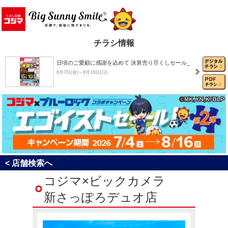
チラシ情報
日頃のご愛顧に感謝を込めて 決算売り尽くしセール_
8月7日(金)～8月16日(日)
8月おすすめチラシ
8月1日(土)～8月31日(月)
決算売り尽くしセール！
< 店舗検索へ
8月1日(土)～8月31日(月)
コジマ×ビックカメラ
新さっぽろデュオ店
コジマ×ブルーロック コラボキャンペーン「エゴイ…
7月4日(土)～8月16日(日)