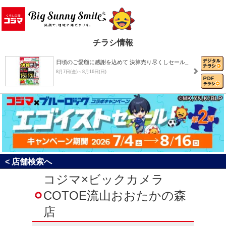
チラシ情報
日頃のご愛顧に感謝を込めて 決算売り尽くしセール_
8月7日(金)～8月16日(日)
8月おすすめチラシ
8月1日(土)～8月31日(月)
決算売り尽くしセール！
< 店舗検索へ
8月1日(土)～8月31日(月)
コジマ×ビックカメラ
COTOE流山おおたかの森
コジマ×ブルーロック コラボキャンペーン「エゴイ…
店
7月4日(土)～8月16日(日)