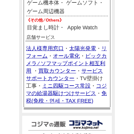
ゲーム機本体
ゲームソフト
ゲーム周辺機器
《その他 ⁄ Others》
目覚まし時計
Apple Watch
店舗サービス
法人様専用窓口
太陽光発電
リ
・
・
フォーム
オール電化
ビックカ
・
・
メラ ⁄ ソフマップポイント相互利
用
買取カウンター
サービス
・
・
サポートカウンター
・
TV壁掛け
ミニ四駆コース常設
コジ
工事・
・
マの給湯器駆けつけサービス
免
・
税(免稅・면세・TAX FREE)