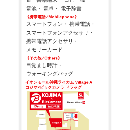
電子書籍端末
コピー機
電池
電卓
電子辞書
《携帯電話 ⁄ Mobilephone》
スマートフォン
携帯電話
スマートフォンアクセサリ
携帯電話アクセサリ
メモリーカード
《その他 ⁄ Others》
目覚まし時計
ウォーキングバッグ
イオンモール沖縄ライカム Village A
コジマ×ビックカメラ ドラッグ