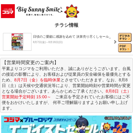
チラシ情報
日頃のご愛顧に感謝を込めて 決算売り尽くしセール_
8月7日(金)～8月16日(日)
【営業時間変更のご案内】
8月おすすめチラシ
平素よりコジマをご利用いただき、誠にありがとうございます。台風
8月1日(土)～8月31日(月)
の接近の影響により、お客様および従業員の安全確保を最優先とする
ため、
8月7日（金）を臨時休業
とさせていただきます。なお、8月8
日（土）は天候や交通状況等により、営業開始時刻や営業時間が変更
決算売り尽くしセール！
となる場合がございます。あらかじめご了承ください。
8月8日（土）
8月1日(土)～8月31日(月)
営業開始予定時刻 15:00～
ご来店を予定されていたお客様にはご不
便をおかけいたしますが、 何卒ご理解賜りますようお願い申し上げ
ます。
コジマ×ブルーロック コラボキャンペーン「エゴイ…
7月4日(土)～8月16日(日)