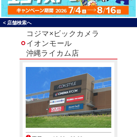
コジ坊＆マコちゃんのLINEスタンプ好評販売中！
4月24日(金)～10月31日(土)
< 店舗検索へ
コジマ×ビックカメラ
エアコン2027年問題！
イオンモール
12月23日(火)～12月31日(木)
沖縄ライカム店