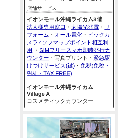
店舗サービス
イオンモール沖縄ライカム3階
法人様専用窓口
太陽光発電
リ
・
・
フォーム
オール電化
ビックカ
・
・
メラ ⁄ ソフマップポイント相互利
用
SIMフリースマホ即時発行カ
・
ウンター
緊急駆
・写真プリント・
けつけサービス(鍵)
免税(免稅・
・
면세・TAX FREE)
イオンモール沖縄ライカム
Village A
コスメティックカウンター