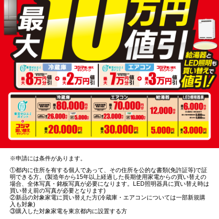
※申請には条件があります。
①都内に住所を有する個人であって、その住所を公的な書類(免許証等)で証
明できる方。(製造年から15年以上経過した長期使用家電からの買い替えの
場合、全体写真・銘板写真が必要になります。LED照明器具に買い替え時は
買い替え前の写真が必要となります)
②新品の対象家電に買い替えた方(冷蔵庫・エアコンについては一部新規購
入も対象)
③購入した対象家電を東京都内に設置する方