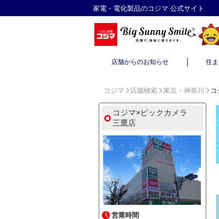
家電・電化製品のコジマ 公式サイト
店舗からのお知らせ
住ま
コジマ
店舗検索
東京・神奈川
コ
コジマ×ビックカメラ
三鷹店
営業時間