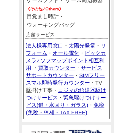
ゲームソフト
ゲーム周辺機器
《その他 ⁄ Others》
目覚まし時計
ウォーキングバッグ
店舗サービス
法人様専用窓口
太陽光発電
リ
・
・
フォーム
オール電化
ビックカ
・
・
メラ ⁄ ソフマップポイント相互利
用
買取カウンター
サービス
・
・
サポートカウンター
SIMフリー
・
スマホ即時発行カウンター
・TV
コジマの給湯器駆け
壁掛け工事・
つけサービス
緊急駆けつけサー
・
ビス(鍵・水回り・ガラス)
免税
・
(免稅・면세・TAX FREE)