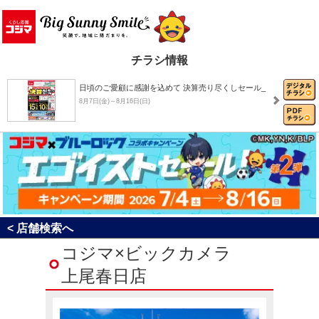
チラシ情報
日頃のご愛顧に感謝を込めて 決算売り尽くしセール_
8月7日(金)～8月16日(日)
8月おすすめチラシ
8月1日(土)～8月31日(月)
決算売り尽くしセール！
< 店舗検索へ
8月1日(土)～8月31日(月)
コジマ×ビックカメラ
上尾春日店
コジマ×ブルーロック コラボキャンペーン「エゴイ…
7月4日(土)～8月16日(日)