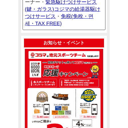
緊急駆けつけサービス
ーナー・
(鍵・ガラス)
コジマの給湯器駆け
つけサービス
免税(免稅・면
・
세・TAX FREE)
お知らせ・イベント