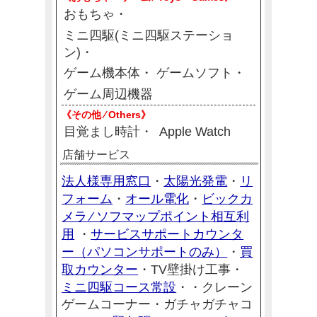
おもちゃ
ミニ四駆(ミニ四駆ステーショ
ン)
ゲーム機本体
ゲームソフト
ゲーム周辺機器
《その他 ⁄ Others》
目覚まし時計
Apple Watch
店舗サービス
法人様専用窓口
太陽光発電
リ
・
・
フォーム
オール電化
ビックカ
・
・
メラ ⁄ ソフマップポイント相互利
用
サービスサポートカウンタ
・
ー（パソコンサポートのみ）
買
・
取カウンター
・TV壁掛け工事・
ミニ四駆コース常設
・
・クレーン
ゲームコーナー・ガチャガチャコ