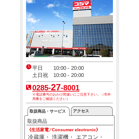
コジ坊＆マコちゃんのLINEスタンプ好評販売中！
4月24日(金)～10月31日(土)
エアコン2027年問題！
12月23日(火)～12月31日(木)
平日 10:00 - 20:00
土日祝 10:00 - 20:00
27
0285-
-8001
※電話番号のおかけ間違いにご注意下さい。（市外
局番をご確認ください）
アクセス
取扱商品・サービス
取扱商品
《生活家電 ⁄ Consumer electronic》
冷蔵庫
洗濯機
エアコン