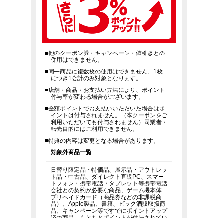
■他のクーポン券・キャンペーン・値引きとの
併用はできません。
■同一商品に複数枚の使用はできません。1枚
につき1会計のみ対象となります。
■店舗・商品・お支払い方法により、ポイント
付与率が変わる場合がございます。
■全額ポイントでお支払いいただいた場合はポ
イントは付与されません。（本クーポンをご
利用いただいても付与されません）同業者・
転売目的にはご利用できません。
■特典の内容は変更となる場合があります。
対象外商品一覧
日替り限定品・特価品、展示品・アウトレッ
ト品・中古品、ダイレクト直販PC、スマー
トフォン・携帯電話・タブレット等携帯電話
会社との契約が必要な商品、ゲーム機本体、
プリペイドカード（商品券などの非課税商
品）、Apple製品、書籍、ビック酒販取扱商
品、キャンペーン等ですでにポイントアップ
済の商品、もともとポイントが付与されてい