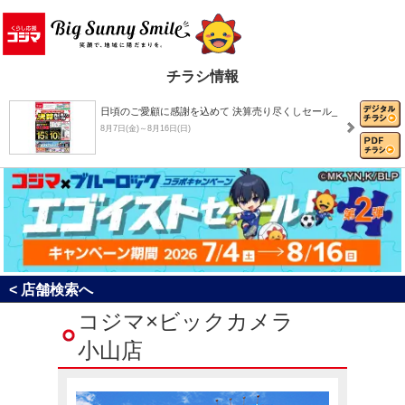
チラシ情報
日頃のご愛顧に感謝を込めて 決算売り尽くしセール_
8月7日(金)～8月16日(日)
8月おすすめチラシ
8月1日(土)～8月31日(月)
決算売り尽くしセール！
< 店舗検索へ
8月1日(土)～8月31日(月)
コジマ×ビックカメラ
小山店
コジマ×ブルーロック コラボキャンペーン「エゴイ…
7月4日(土)～8月16日(日)