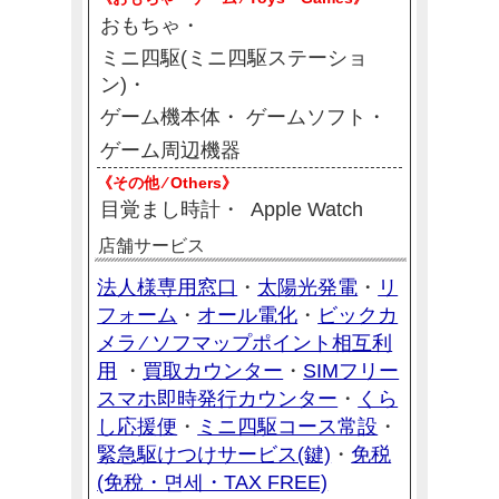
おもちゃ
ミニ四駆(ミニ四駆ステーショ
ン)
ゲーム機本体
ゲームソフト
ゲーム周辺機器
《その他 ⁄ Others》
目覚まし時計
Apple Watch
店舗サービス
法人様専用窓口
太陽光発電
リ
・
・
フォーム
オール電化
ビックカ
・
・
メラ ⁄ ソフマップポイント相互利
用
買取カウンター
SIMフリー
・
・
スマホ即時発行カウンター
くら
・
し応援便
ミニ四駆コース常設
・
・
緊急駆けつけサービス(鍵)
免税
・
(免稅・면세・TAX FREE)