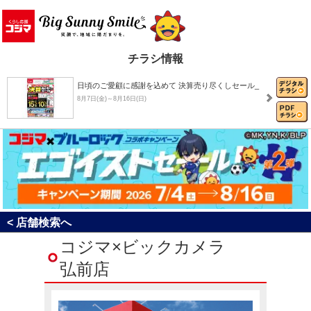
チラシ情報
日頃のご愛顧に感謝を込めて 決算売り尽くしセール_
8月7日(金)～8月16日(日)
8月おすすめチラシ
8月1日(土)～8月31日(月)
決算売り尽くしセール！
< 店舗検索へ
8月1日(土)～8月31日(月)
コジマ×ビックカメラ
弘前店
コジマ×ブルーロック コラボキャンペーン「エゴイ…
7月4日(土)～8月16日(日)