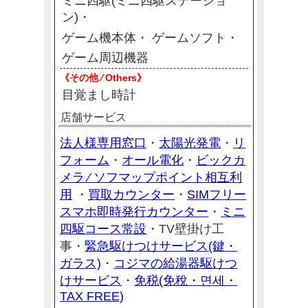
ミニ四駆(ミニ四駆ステーショ
ン)
ゲーム機本体
ゲームソフト
ゲーム周辺機器
《その他 ⁄ Others》
目覚まし時計
店舗サービス
法人様専用窓口
太陽光発電
リ
・
・
フォーム
オール電化
ビックカ
・
・
メラ ⁄ ソフマップポイント相互利
用
買取カウンター
SIMフリー
・
・
スマホ即時発行カウンター
ミニ
・
四駆コース常設
・TV壁掛け工
緊急駆けつけサービス(鍵・
事・
ガラス)
コジマの給湯器駆けつ
・
けサービス
免税(免稅・면세・
・
TAX FREE)