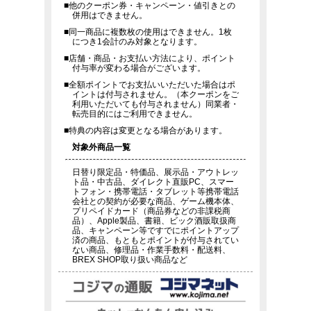
■他のクーポン券・キャンペーン・値引きとの
併用はできません。
■同一商品に複数枚の使用はできません。1枚
につき1会計のみ対象となります。
■店舗・商品・お支払い方法により、ポイント
付与率が変わる場合がございます。
■全額ポイントでお支払いいただいた場合はポ
イントは付与されません。（本クーポンをご
利用いただいても付与されません）同業者・
転売目的にはご利用できません。
■特典の内容は変更となる場合があります。
対象外商品一覧
日替り限定品・特価品、展示品・アウトレッ
ト品・中古品、ダイレクト直販PC、スマー
トフォン・携帯電話・タブレット等携帯電話
会社との契約が必要な商品、ゲーム機本体、
プリペイドカード（商品券などの非課税商
品）、Apple製品、書籍、ビック酒販取扱商
品、キャンペーン等ですでにポイントアップ
済の商品、もともとポイントが付与されてい
ない商品、修理品・作業手数料・配送料、
BREX SHOP取り扱い商品など