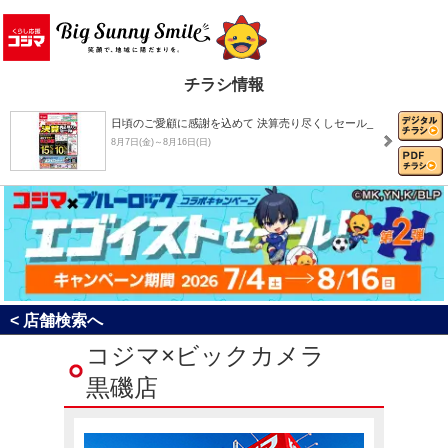
チラシ情報
日頃のご愛顧に感謝を込めて 決算売り尽くしセール_
8月7日(金)～8月16日(日)
8月おすすめチラシ
8月1日(土)～8月31日(月)
決算売り尽くしセール！
< 店舗検索へ
8月1日(土)～8月31日(月)
コジマ×ビックカメラ
黒磯店
コジマ×ブルーロック コラボキャンペーン「エゴイ…
7月4日(土)～8月16日(日)