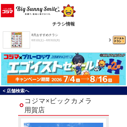
チラシ情報
8月おすすめチラシ
8月1日(土)～8月31日(月)
決算売り尽くしセール！
8月1日(土)～8月31日(月)
コジマ×ブルーロック コラボキャンペーン「エゴイ…
< 店舗検索へ
7月4日(土)～8月16日(日)
コジマ×ビックカメラ
用賀店
コジ坊＆マコちゃんのLINEスタンプ好評販売中！
4月24日(金)～10月31日(土)