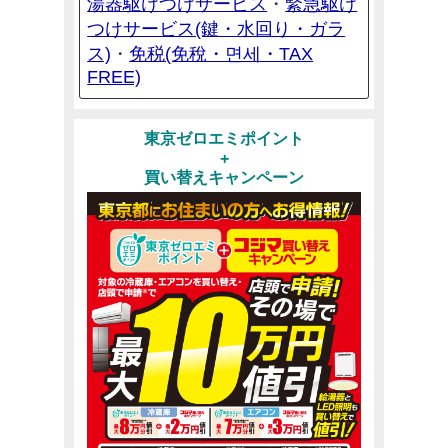
湯器駆けつけサービス
緊急駆け
・
つけサービス(鍵・水回り・ガラ
ス)
免税(免稅・면세・TAX
・
FREE)
東京ゼロエミポイント
+
買い替えキャンペーン