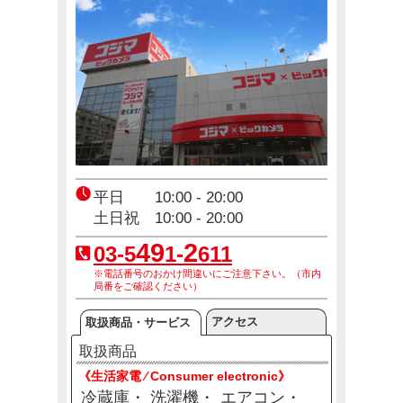
【東京都】東京アプリ生活応援事業スタート
2月2日(月)～8月20日(木)
エアコン2027年問題！
12月23日(火)～12月31日(木)
平日 10:00 - 20:00
土日祝 10:00 - 20:00
49
2
03-5
1-
611
※電話番号のおかけ間違いにご注意下さい。（市内
局番をご確認ください）
アクセス
取扱商品・サービス
取扱商品
《生活家電 ⁄ Consumer electronic》
冷蔵庫
洗濯機
エアコン