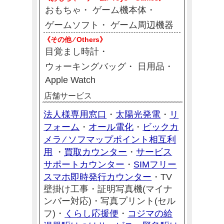
おもちゃ
ゲーム機本体
ゲームソフト
ゲーム周辺機器
《その他 ⁄ Others》
目覚まし時計
ウォーキングバッグ
日用品
Apple Watch
店舗サービス
法人様専用窓口
太陽光発電
リ
・
・
フォーム
オール電化
ビックカ
・
・
メラ ⁄ ソフマップポイント相互利
用
買取カウンター
サービス
・
・
サポートカウンター
SIMフリー
・
スマホ即時発行カウンター
・TV
壁掛け工事・
証明写真機(マイナ
ンバー対応)・写真プリント(セル
くらし応援便
コジマの給
フ)・
・