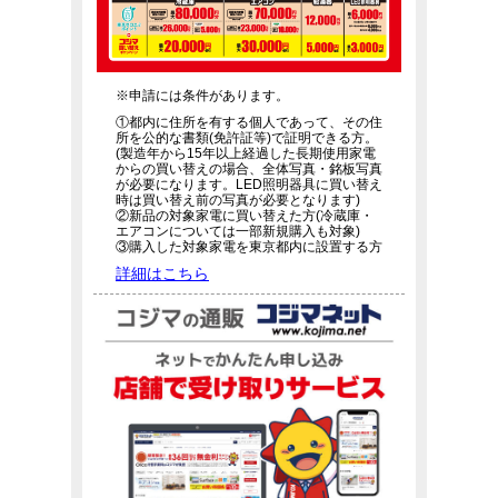
※申請には条件があります。
①都内に住所を有する個人であって、その住
所を公的な書類(免許証等)で証明できる方。
(製造年から15年以上経過した長期使用家電
からの買い替えの場合、全体写真・銘板写真
が必要になります。LED照明器具に買い替え
時は買い替え前の写真が必要となります)
②新品の対象家電に買い替えた方(冷蔵庫・
エアコンについては一部新規購入も対象)
③購入した対象家電を東京都内に設置する方
詳細はこちら