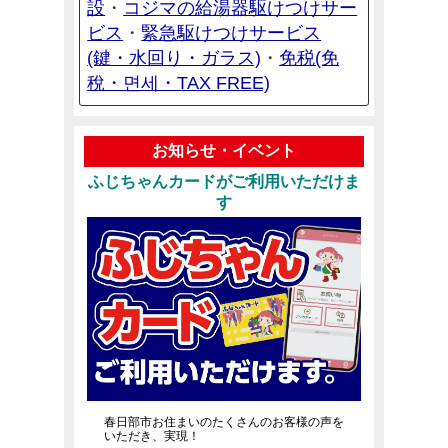
設
コジマの給湯器駆けつけサー
・
ビス
緊急駆けつけサービス
・
(鍵・水回り・ガラス)
免税(免
・
稅・면세・TAX FREE)
お知らせ・イベント
ふじちゃんカードがご利用いただけま
す
春日部市お住まいのたくさんのお客様の声を
いただき、実現！