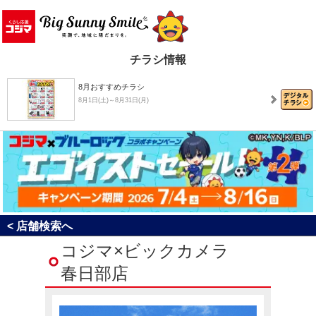
チラシ情報
8月おすすめチラシ
8月1日(土)～8月31日(月)
決算売り尽くしセール！
8月1日(土)～8月31日(月)
コジマ×ブルーロック コラボキャンペーン「エゴイ…
< 店舗検索へ
7月4日(土)～8月16日(日)
コジマ×ビックカメラ
春日部店
コジ坊＆マコちゃんのLINEスタンプ好評販売中！
4月24日(金)～10月31日(土)