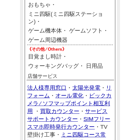
おもちゃ
ミニ四駆(ミニ四駆ステーショ
ン)
ゲーム機本体
ゲームソフト
ゲーム周辺機器
《その他 ⁄ Others》
目覚まし時計
ウォーキングバッグ
日用品
店舗サービス
法人様専用窓口
太陽光発電
リ
・
・
フォーム
オール電化
ビックカ
・
・
メラ ⁄ ソフマップポイント相互利
用
買取カウンター
サービス
・
・
サポートカウンター
SIMフリー
・
スマホ即時発行カウンター
・TV
ミニ四駆コース常
壁掛け工事・