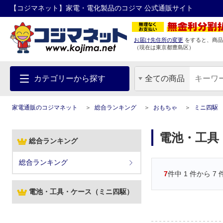
【コジマネット】家電・電化製品のコジマ 公式通販サイト
お届け先住所の変更
をすると、商品
（現在は
東京都
豊島区
）
カテゴリーから探す
全ての商品
家電通販のコジマネット
総合ランキング
おもちゃ
ミニ四駆
電池・工具
総合ランキング
総合ランキング
7
件中
1
件から
7
電池・工具・ケース（ミニ四駆）