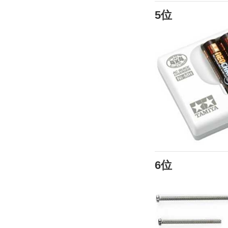
5位
6位