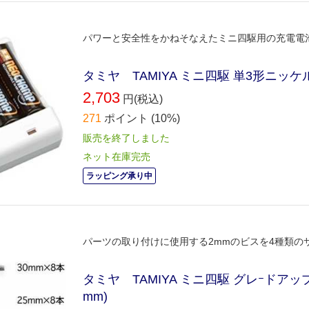
パワーと安全性をかねそなえたミニ四駆用の充電電
タミヤ TAMIYA ミニ四駆 単3形ニッ
2,703
円(税込)
271
ポイント
(10%)
販売を終了しました
ネット在庫完売
ラッピング承り中
パーツの取り付けに使用する2mmのビスを4種類の
タミヤ TAMIYA ミニ四駆 グレｰドアップパ
mm)