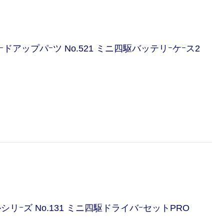
ｰドアップパｰツ No.521 ミニ四駆バッテリｰケｰス2
シリｰズ No.131 ミニ四駆ドライバｰセットPRO