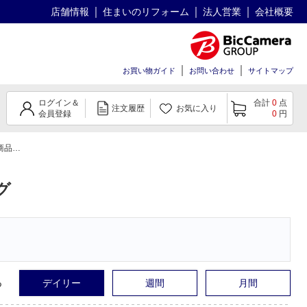
店舗情報
住まいのリフォーム
法人営業
会社概要
お買い物ガイド
お問い合わせ
サイトマップ
ログイン＆
合計
0
点
注文履歴
お気に入り
会員登録
0
円
ング
グ
る
デイリー
週間
月間