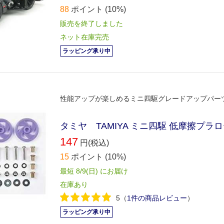
88
ポイント
(10%)
販売を終了しました
ネット在庫完売
ラッピング承り中
性能アップが楽しめるミニ四駆グレードアップパー
タミヤ TAMIYA ミニ四駆 低摩擦プラロ
147
円(税込)
15
ポイント
(10%)
最短 8/9(日) にお届け
在庫あり
5
（
1件の商品レビュー
）
ラッピング承り中