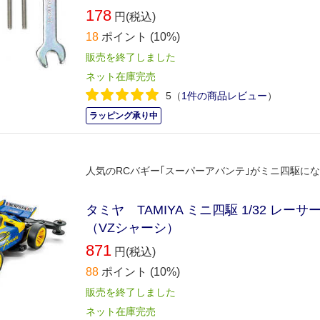
178
円(税込)
18
ポイント
(10%)
販売を終了しました
ネット在庫完売
5
（
1件の商品レビュー
）
ラッピング承り中
人気のRCバギー｢スーパーアバンテ｣がミニ四駆にな
タミヤ TAMIYA ミニ四駆 1/32 レー
（VZシャーシ）
871
円(税込)
88
ポイント
(10%)
販売を終了しました
ネット在庫完売