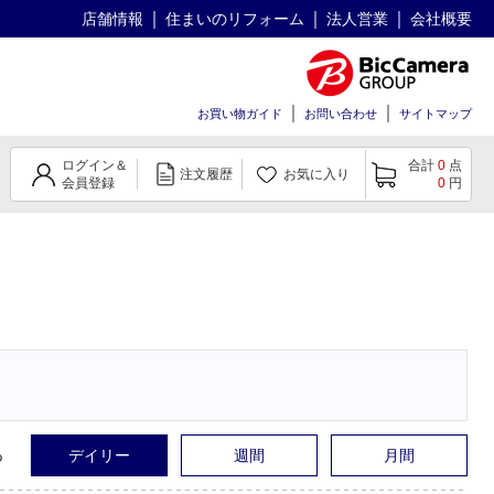
店舗情報
住まいのリフォーム
法人営業
会社概要
お買い物ガイド
お問い合わせ
サイトマップ
ログイン＆
合計
0
点
注文履歴
お気に入り
会員登録
0
円
る
デイリー
週間
月間