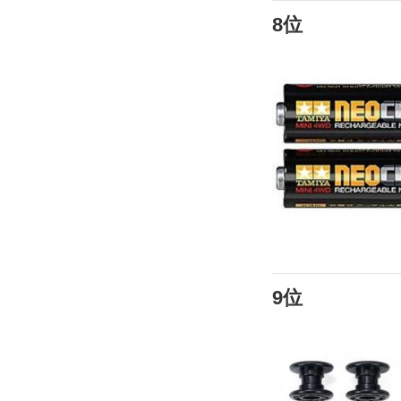
8位
9位