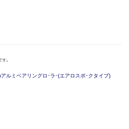
です｡
19mmアルミベアリングロｰラｰ(エアロスポｰクタイプ)