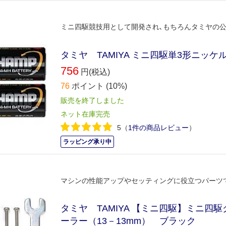
ミニ四駆競技用として開発され､もちろんタミヤの
タミヤ TAMIYA ミニ四駆単3形ニッケ
756
円(税込)
76
ポイント
(10%)
販売を終了しました
ネット在庫完売
5
（
1件の商品レビュー
）
ラッピング承り中
マシンの性能アップやセッティングに役立つパーツ
タミヤ TAMIYA 【ミニ四駆】ミニ四
ーラー（13－13mm） ブラック