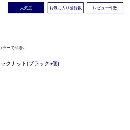
人気度
お気に入り登録数
レビュー件数
カラーで登場｡
ロックナット(ブラック5個)