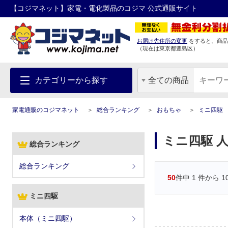
【コジマネット】家電・電化製品のコジマ 公式通販サイト
お届け先住所の変更
をすると、商品
（現在は
東京都
豊島区
）
カテゴリーから探す
全ての商品
家電通販のコジマネット
総合ランキング
おもちゃ
ミニ四駆
ミニ四駆 
総合ランキング
総合ランキング
50
件中
1
件から
1
ミニ四駆
本体（ミニ四駆）