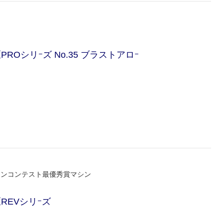
駆PROシリｰズ No.35 ブラストアロｰ
インコンテスト最優秀賞マシン
駆REVシリｰズ