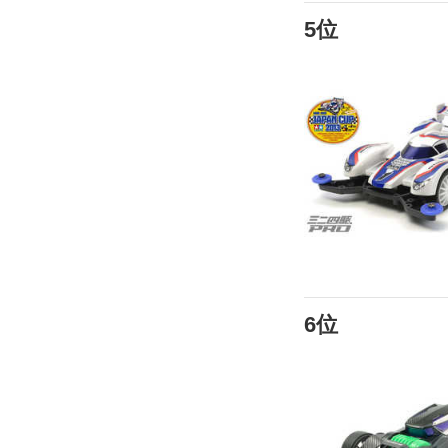
5位
6位