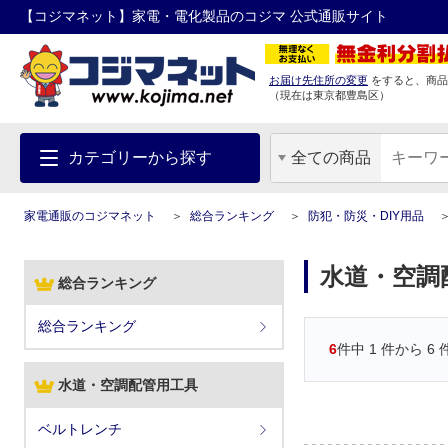
【コジマネット】家電・電化製品のコジマ 公式通販サイト
お届け先住所の変更
をすると、商品
（現在は
東京都
豊島区
）
カテゴリーから探す
全ての商品
家電通販のコジマネット
総合ランキング
防犯・防災・DIY用品
水道・空調
総合ランキング
総合ランキング
6
件中
1
件から
6
水道・空調配管用工具
ベルトレンチ