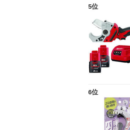
5位
6位