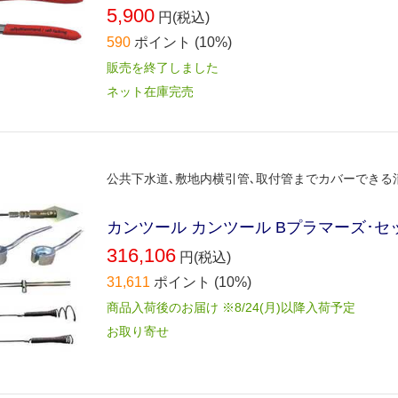
5,900
円(税込)
590
ポイント
(10%)
販売を終了しました
ネット在庫完売
公共下水道､敷地内横引管､取付管までカバーできる
カンツール カンツール Bプラマーズ･セッ
316,106
円(税込)
31,611
ポイント
(10%)
商品入荷後のお届け ※8/24(月)以降入荷予定
お取り寄せ