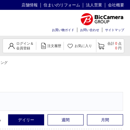
店舗情報
住まいのリフォーム
法人営業
会社概要
お買い物ガイド
お問い合わせ
サイトマップ
ログイン＆
合計
0
点
注文履歴
お気に入り
会員登録
0
円
キング
る
デイリー
週間
月間