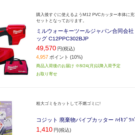
購入後すぐに使えるようM12 PVCカッター本体
セットとなっております。
ミルウォーキーツールジャパン合同会社 M1
ッグ C12PPC302BJP
49,570
円(税込)
4,957
ポイント
(10%)
商品入荷後のお届け ※8/24(月)以降入荷予定
お取り寄せ
粗大ゴミをカットして不燃ゴミに!
コジット 廃棄物パイプカッター ﾊｲｷﾌﾞﾂﾊﾟｲ
1,410
円(税込)