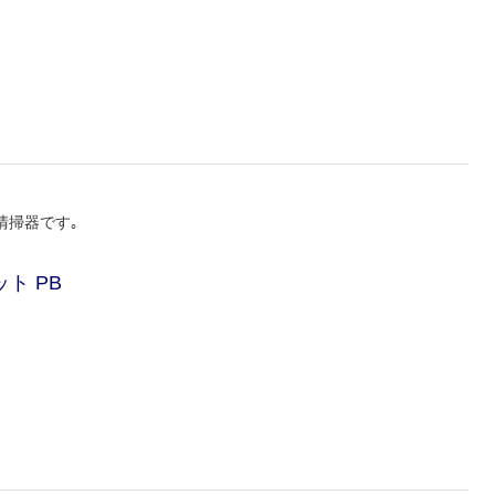
清掃器です｡
ト PB