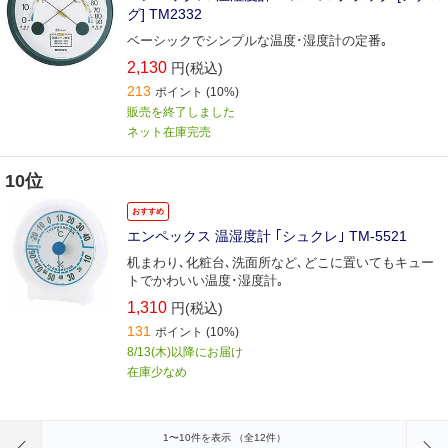
グ] TM2332
ベーシックでシンプルな温度･湿度計の定番｡
2,130
円(税込)
213
ポイント
(10%)
販売を終了しました
ネット在庫完売
10位
おすすめ
エンペックス 温湿度計 ｢シュクレ｣ TM-5521
机まわり､化粧台､洗面所など､どこに置いてもキュー
トでかわいい温度･湿度計｡
1,310
円(税込)
131
ポイント
(10%)
8/13(木)以降にお届け
在庫少なめ
前のページへ
1〜10件を表示 （全12件）