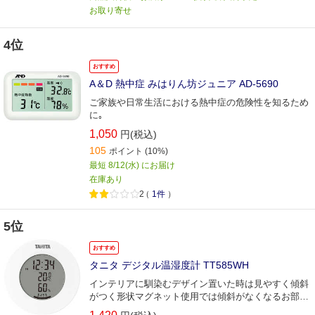
お取り寄せ
4位
おすすめ
A＆D 熱中症 みはりん坊ジュニア AD-5690
ご家族や日常生活における熱中症の危険性を知るため
に｡
1,050
円(税込)
105
ポイント
(10%)
最短 8/12(水) にお届け
在庫あり
2
（
1件
）
5位
おすすめ
タニタ デジタル温湿度計 TT585WH
インテリアに馴染むデザイン置いた時は見やすく傾斜
がつく形状マグネット使用では傾斜がなくなるお部屋
に合わせて選べる5つのカラー展開