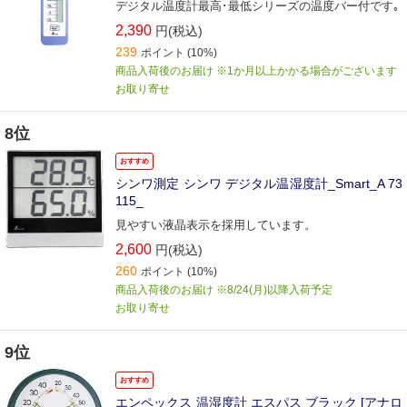
デジタル温度計最高･最低シリーズの温度バー付です｡
2,390
円(税込)
239
ポイント
(10%)
商品入荷後のお届け ※1か月以上かかる場合がございます
お取り寄せ
8位
おすすめ
シンワ測定 シンワ デジタル温湿度計_Smart_A 73
115_
見やすい液晶表示を採用しています。
2,600
円(税込)
260
ポイント
(10%)
商品入荷後のお届け ※8/24(月)以降入荷予定
お取り寄せ
9位
おすすめ
エンペックス 温湿度計 エスパス ブラック [アナロ