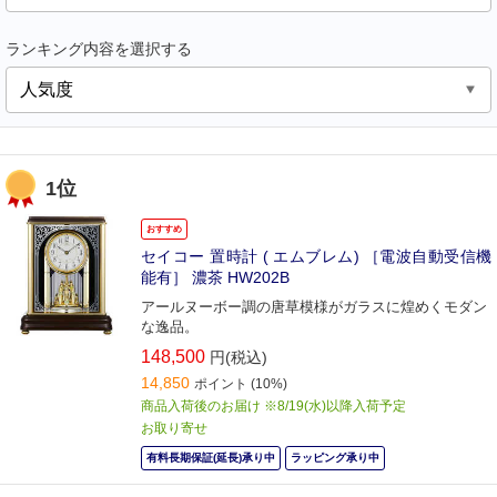
ランキング内容を選択する
1位
おすすめ
セイコー 置時計 ( エムブレム) ［電波自動受信機
能有］ 濃茶 HW202B
アールヌーボー調の唐草模様がガラスに煌めくモダン
な逸品。
148,500
円(税込)
14,850
ポイント
(10%)
商品入荷後のお届け ※8/19(水)以降入荷予定
お取り寄せ
有料長期保証(延長)承り中
ラッピング承り中