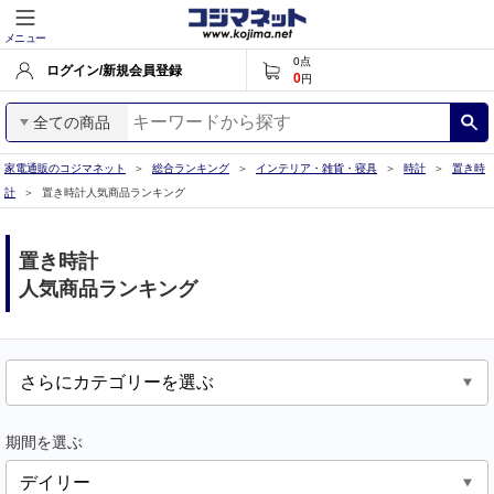
メニュー
0
点
ログイン/新規会員登録
0
円
全ての商品
家電通販のコジマネット
総合ランキング
インテリア・雑貨・寝具
時計
置き時
計
置き時計人気商品ランキング
置き時計
人気商品ランキング
期間を選ぶ