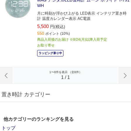
MAG デジタルLED置時計 ムーン ホワイト T-791
WH
月に時刻が浮かび上がる LED表示 インテリア置き時
計 温度カレンダー表示 AC電源
5,500
円(税込)
550
ポイント
(10%)
商品入荷後のお届け ※8/24(月)以降入荷予定
お取り寄せ
ラッピング承り中
前のページへ
1〜8件を表示 （全8件）
1
/
1
置き時計 カテゴリー
他カテゴリーのランキングを見る
トップ