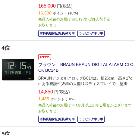
165,000
円(税込)
16,500
ポイント
(10%)
商品入荷後のお届け ※8/19(水)以降入荷予定
お取り寄せ
有料長期保証(延長)承り中
ラッピング承り中
4位
おすすめ
ブラウン BRAUN BRAUN DIGITAL ALARM CLO
CK BC14B
BRAUNデジタルクロックBC14は、幅26cm、高さ17c
mある視認性抜群の大型LCDディスプレイで、壁掛
け・置きの2WAY対応なのも魅力の一つです。
14,850
円(税込)
1,485
ポイント
(10%)
商品入荷後のお届け ※1か月以上かかる場合がございます
お取り寄せ
有料長期保証(延長)承り中
ラッピング承り中
5位