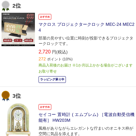
2位
おすすめ
マクロス プロジェクタークロック MEC-24 MEC2
4
部屋の見やすい位置に時刻が投影できるプロジェクタ
ークロックです。
2,720
円(税込)
272
ポイント
(10%)
商品入荷後のお届け ※1か月以上かかる場合がございます
お取り寄せ
ラッピング承り中
3位
おすすめ
セイコー 置時計 ( エムブレム) ［電波自動受信機
能有］ HW203M
風格がありながらエレガントな佇まいのオニキス枠が
空間に気品を添えます。