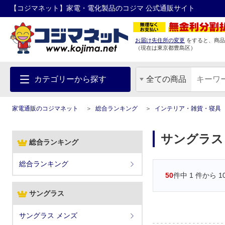
【コジマネット】家電・電化製品のコジマ 公式通販サイト
お届け先住所の変更
をすると、商品
（現在は
東京都
豊島区
）
カテゴリーから探す
全ての商品
家電通販のコジマネット
総合ランキング
インテリア・雑貨・寝具
サングラス
総合ランキング
総合ランキング
50
件中
1
件から
1
サングラス
サングラス メンズ