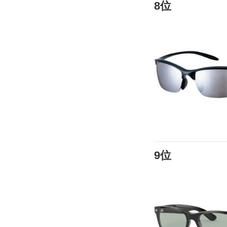
8位
9位