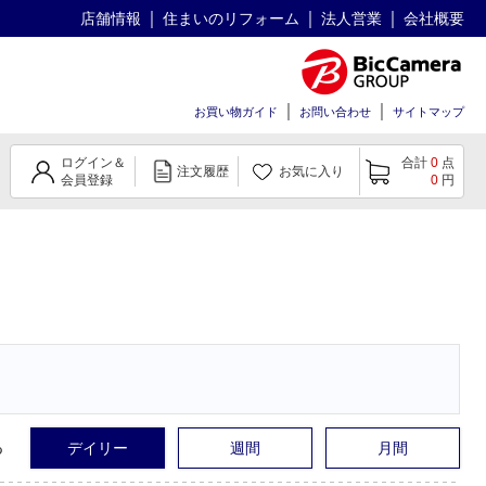
店舗情報
住まいのリフォーム
法人営業
会社概要
お買い物ガイド
お問い合わせ
サイトマップ
ログイン＆
合計
0
点
注文履歴
お気に入り
会員登録
0
円
る
デイリー
週間
月間