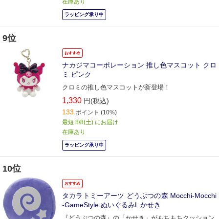
在庫あり
ラッピング承り中
9位
おすすめ
ナカジマコーポレーション 推し色マスコット クロ
ミ ピンク
クロミの推し色マスコットが新登場！
1,330
円(税込)
133
ポイント
(10%)
最短 8/8(土) にお届け
在庫あり
ラッピング承り中
10位
おすすめ
タカラトミーアーツ どうぶつの森 Mocchi-Mocchi
-GameStyle ぬいぐるみL かせき
『どうぶつの森』の「かせき」がもちもちクッション